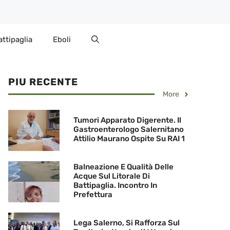
attipaglia
Eboli
PIU RECENTE
More
Tumori Apparato Digerente. Il
Gastroenterologo Salernitano
Attilio Maurano Ospite Su RAI 1
Balneazione E Qualità Delle
Acque Sul Litorale Di
Battipaglia. Incontro In
Prefettura
Lega Salerno, Si Rafforza Sul