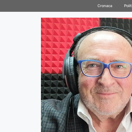
Vai
Cronaca
Polit
al
contenuto