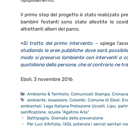
ripopolamento.
Il primo step del progetto è stato realizzato pre
bambini festanti sono state allestite le cos
altrettanti alberi del parco.
«
Si tratta del primo intervento
– spiega l’ass
studiando le aree pubbliche dove sarà possibile 
modo si preserva lambiente con interventi a co
quotidiana della persone, che al contrario ne t
Eboli, 3 novembre 2016
Categorie
Ambiente & Territorio
,
Comunicati Stampa
,
Cronac
Tag
ambiente
,
Assessore
,
Colombi
,
Comune di Eboli
,
Enn
ambientali
,
Lega Italiana Protezione Uccelli
,
Lipu
,
partn
sanificazione
,
scuola “Agatino Aria”
Battipaglia, Giornata della prevenzione
Per Luci d’Artista, l’ASL potenzia i servizi sanitari no