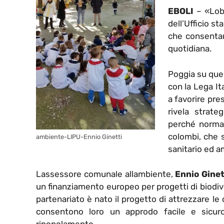
EBOLI
– «Lobi
dell’Ufficio s
che consentano
quotidiana.
Poggia su qu
con la Lega It
a favorire pre
rivela strate
perché normal
colombi, che 
ambiente-LIPU-Ennio Ginetti
sanitario ed a
Lassessore comunale allambiente,
Ennio Ginet
un finanziamento europeo per progetti di biodive
partenariato è nato il progetto di attrezzare le
consentono loro un approdo facile e sicuro 