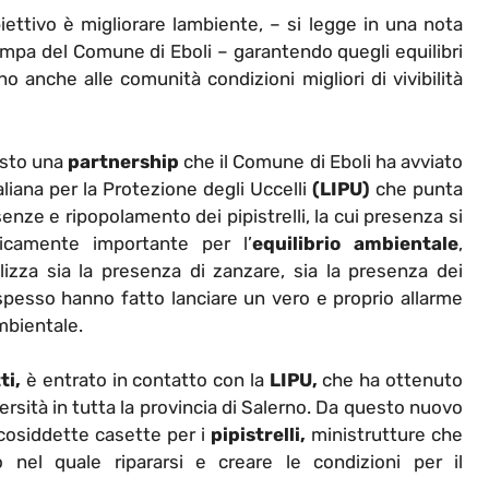
ettivo è migliorare lambiente, – si legge in una nota
tampa del Comune di Eboli – garantendo quegli equilibri
 anche alle comunità condizioni migliori di vivibilità
esto una
partnership
che il Comune di Eboli ha avviato
aliana per la Protezione degli Uccelli
(LIPU)
che punta
senze e ripopolamento dei pipistrelli, la cui presenza si
gicamente importante per l’
equilibrio ambientale
,
izza sia la presenza di zanzare, sia la presenza dei
spesso hanno fatto lanciare un vero e proprio allarme
mbientale.
ti,
è entrato in contatto con la
LIPU,
che ha ottenuto
rsità in tutta la provincia di Salerno. Da questo nuovo
 cosiddette casette per i
pipistrelli,
ministrutture che
nel quale ripararsi e creare le condizioni per il