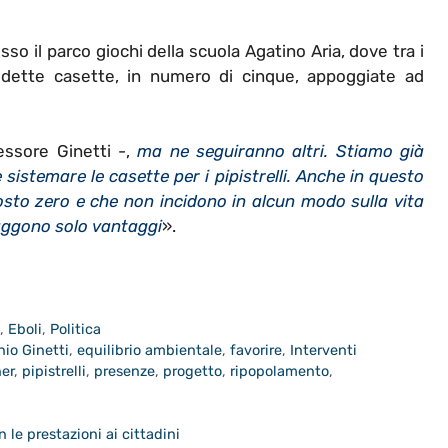
sso il parco giochi della scuola Agatino Aria, dove tra i
iddette casette, in numero di cinque, appoggiate ad
essore Ginetti -,
ma ne seguiranno altri. Stiamo già
sistemare le casette per i pipistrelli. Anche in questo
sto zero e che non incidono in alcun modo sulla vita
raggono solo vantaggi
».
a
,
Eboli
,
Politica
io Ginetti
,
equilibrio ambientale
,
favorire
,
Interventi
er
,
pipistrelli
,
presenze
,
progetto
,
ripopolamento
,
n le prestazioni ai cittadini