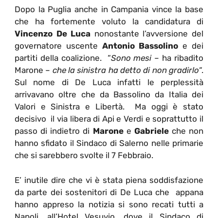
Dopo la Puglia anche in Campania vince la base
che ha fortemente voluto la candidatura di
Vincenzo De Luca
nonostante l’avversione del
governatore uscente
Antonio Bassolino
e dei
partiti della coalizione. “
Sono mesi
– ha ribadito
Marone –
che la sinistra ha detto di non gradirlo
“.
Sul nome di De Luca infatti le perplessità
arrivavano oltre che da Bassolino da Italia dei
Valori e Sinistra e Libertà. Ma oggi è stato
decisivo il via libera di Api e Verdi e soprattutto il
passo di indietro di
Marone
e
Gabriele
che non
hanno sfidato il Sindaco di Salerno nelle primarie
che si sarebbero svolte il 7 Febbraio.
E’ inutile dire che vi è stata piena soddisfazione
da parte dei sostenitori di De Luca che appana
hanno appreso la notizia si sono recati tutti a
Napoli, all’Hotel Vesuvio, dove il Sindaco di