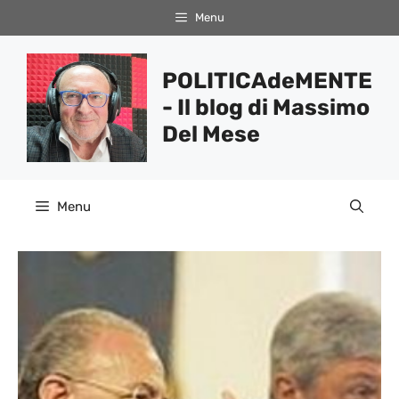
Vai
Menu
al
contenuto
POLITICAdeMENTE
- Il blog di Massimo
Del Mese
Menu