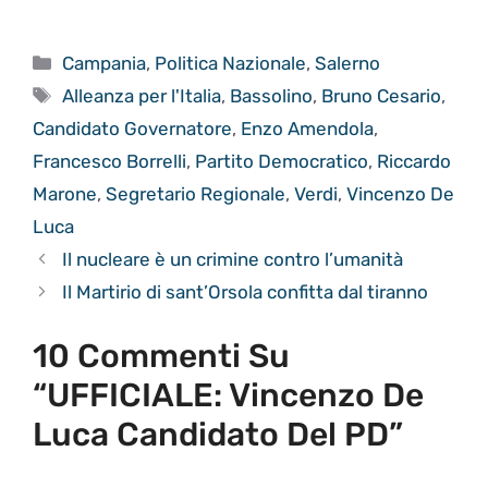
Categorie
Campania
,
Politica Nazionale
,
Salerno
Tag
Alleanza per l'Italia
,
Bassolino
,
Bruno Cesario
,
Candidato Governatore
,
Enzo Amendola
,
Francesco Borrelli
,
Partito Democratico
,
Riccardo
Marone
,
Segretario Regionale
,
Verdi
,
Vincenzo De
Luca
Il nucleare è un crimine contro l’umanità
Il Martirio di sant’Orsola confitta dal tiranno
10 Commenti Su
“UFFICIALE: Vincenzo De
Luca Candidato Del PD”