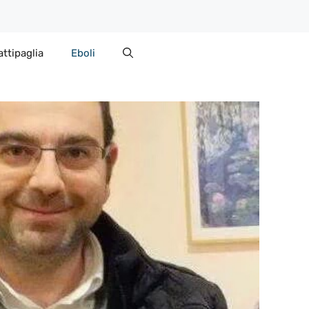
attipaglia
Eboli