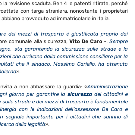
 la revisione scaduta. Ben 4 le patenti ritirate, perché
ettate con targa straniera, nonostante i proprietari
n abbiano provveduto ad immatricolarle in italia.
e dei mezzi di trasporto è giustificata proprio dai
re comunale alla sicurezza,
Vito De Caro
-.
Sempre
egno, sta garantendo la sicurezza sulle strade e la
azioni che arrivano dalla commissione consiliare per la
risultati che il sindaco, Massimo Cariello, ha ottenuto
 Salerno
».
nvita a non abbassare la guardia: «
Amministrazione
ni giorno per garantire la
sicurezza
dei cittadini e
llo sulle strade e dei mezzi di trasporto è fondamentale
sinergia con le indicazioni dell’assessore De Caro e
n segnale importante per i cittadini che sannno di
icerca della legalità
».