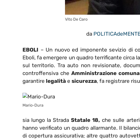
Vito De Caro
da
POLITICAdeMENT
EBOLI
– Un nuovo ed imponente sevizio di cont
Eboli, fa emergere un quadro terrificante circa l
sul territorio. Tra auto non revisionate, docum
controffensiva che
Amministrazione comuna
garantire
legalità
e
sicurezza
, fa registrare ris
Mario-Dura
sia lungo la Strada
Statale 18,
che sulle arter
hanno verificato un quadro allarmante. Il bilan
di copertura assicurativa; altre quattro autovet