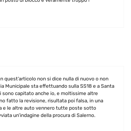
 un posto di blocco è veramente troppo !
n quest’articolo non si dice nulla di nuovo o non
izia Municipale sta effettuando sulla SS18 e a Santa
Ci sono capitato anche io, e moltissime altre
atto la revisione, risultata poi falsa, in una
a e le altre auto vennero tutte poste sotto
vviata un’indagine della procura di Salerno.