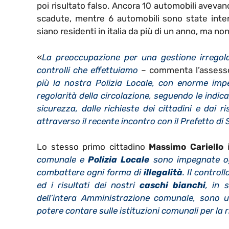
poi risultato falso. Ancora 10 automobili avevano
scadute, mentre 6 automobili sono state interc
siano residenti in italia da più di un anno, ma no
«
La preoccupazione per una gestione irregolar
controlli che effettuiamo
– commenta l’assesso
più la nostra Polizia Locale, con enorme imp
regolarità della circolazione, seguendo le indic
sicurezza, dalle richieste dei cittadini e dai 
attraverso il recente incontro con il Prefetto di
Lo stesso primo cittadino
Massimo Cariello
i
comunale e
Polizia Locale
sono impegnate og
combattere ogni forma di
illegalità
. Il contro
ed i risultati dei nostri
caschi bianchi
, in 
dell’intera Amministrazione comunale, sono u
potere contare sulle istituzioni comunali per la r