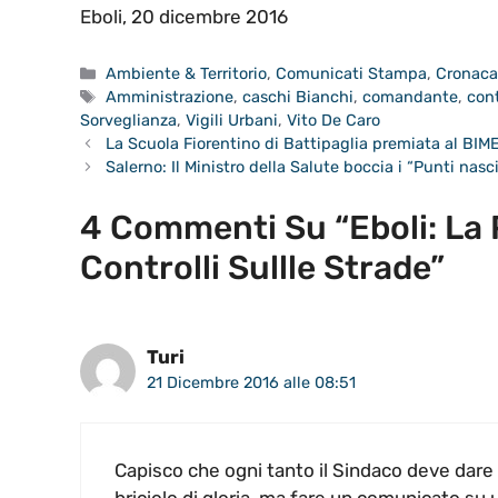
Eboli, 20 dicembre 2016
Categorie
Ambiente & Territorio
,
Comunicati Stampa
,
Cronac
Tag
Amministrazione
,
caschi Bianchi
,
comandante
,
cont
Sorveglianza
,
Vigili Urbani
,
Vito De Caro
La Scuola Fiorentino di Battipaglia premiata al BIM
Salerno: Il Ministro della Salute boccia i “Punti nasc
4 Commenti Su “Eboli: La P
Controlli Sullle Strade”
Turi
21 Dicembre 2016 alle 08:51
Capisco che ogni tanto il Sindaco deve dare i