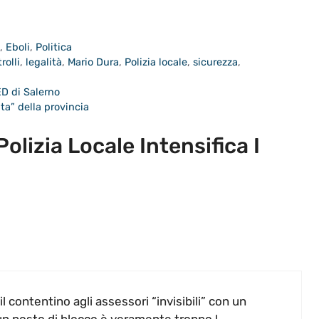
a
,
Eboli
,
Politica
rolli
,
legalità
,
Mario Dura
,
Polizia locale
,
sicurezza
,
ED di Salerno
ita” della provincia
olizia Locale Intensifica I
l contentino agli assessori “invisibili” con un