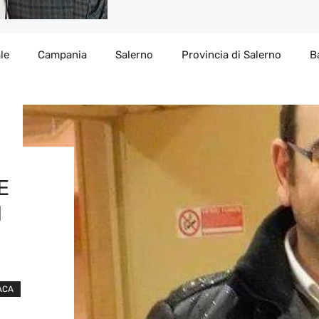
le
Campania
Salerno
Provincia di Salerno
B
E
I
ACA