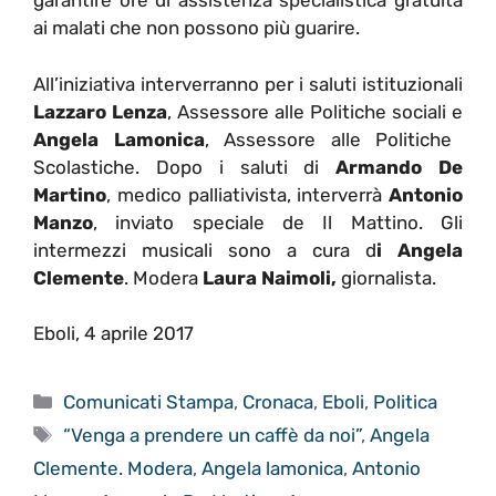
garantire ore di assistenza specialistica gratuita
ai malati che non possono più guarire.
All’iniziativa interverranno per i saluti istituzionali
Lazzaro Lenza
, Assessore alle Politiche sociali e
Angela Lamonica
, Assessore alle Politiche
Scolastiche. Dopo i saluti di
Armando De
Martino
, medico palliativista, interverrà
Antonio
Manzo
, inviato speciale de Il Mattino. Gli
intermezzi musicali sono a cura d
i Angela
Clemente
. Modera
Laura Naimoli,
giornalista.
Eboli, 4 aprile 2017
Categorie
Comunicati Stampa
,
Cronaca
,
Eboli
,
Politica
Tag
“Venga a prendere un caffè da noi”
,
Angela
Clemente. Modera
,
Angela lamonica
,
Antonio