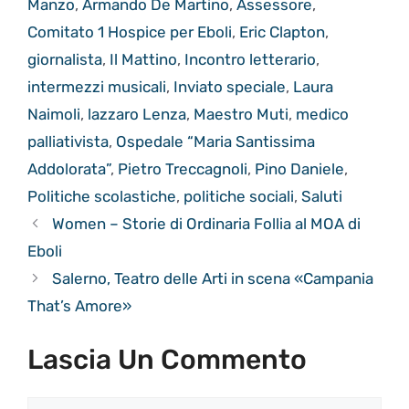
Manzo
,
Armando De Martino
,
Assessore
,
Comitato 1 Hospice per Eboli
,
Eric Clapton
,
giornalista
,
Il Mattino
,
Incontro letterario
,
intermezzi musicali
,
Inviato speciale
,
Laura
Naimoli
,
lazzaro Lenza
,
Maestro Muti
,
medico
palliativista
,
Ospedale “Maria Santissima
Addolorata”
,
Pietro Treccagnoli
,
Pino Daniele
,
Politiche scolastiche
,
politiche sociali
,
Saluti
Women – Storie di Ordinaria Follia al MOA di
Eboli
Salerno, Teatro delle Arti in scena «Campania
That’s Amore»
Lascia Un Commento
Commento