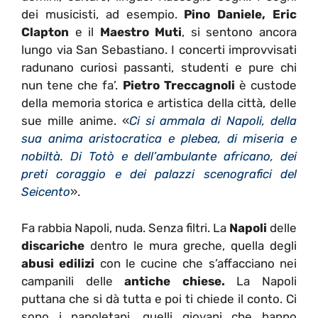
dei musicisti, ad esempio.
Pino Daniele, Eric
Clapton
e il
Maestro Muti
, si sentono ancora
lungo via San Sebastiano. I concerti improvvisati
radunano curiosi passanti, studenti e pure chi
nun tene che fa’.
Pietro Treccagnoli
è custode
della memoria storica e artistica della città, delle
sue mille anime. «
Ci si ammala di Napoli, della
sua anima aristocratica e plebea, di miseria e
nobiltà. Di Totò e dell’ambulante africano, dei
preti coraggio e dei palazzi scenografici del
Seicento
».
Fa rabbia Napoli, nuda. Senza filtri. La
Napoli
delle
discariche
dentro le mura greche, quella degli
abusi edilizi
con le cucine che s’affacciano nei
campanili delle
antiche chiese.
La Napoli
puttana che si dà tutta e poi ti chiede il conto. Ci
sono i napoletani, quelli giovani che hanno