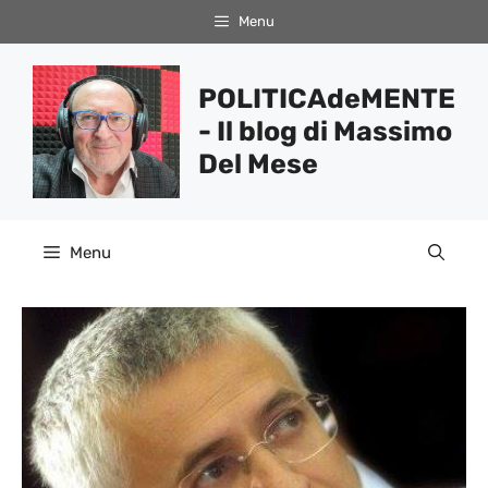
Vai
Menu
al
contenuto
POLITICAdeMENTE
- Il blog di Massimo
Del Mese
Menu