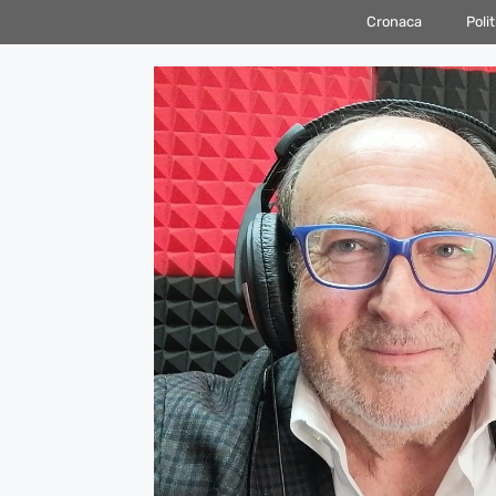
Vai
Cronaca
Polit
al
contenuto