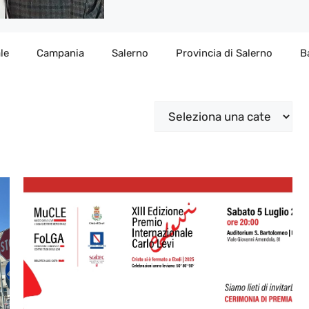
le
Campania
Salerno
Provincia di Salerno
B
Categorie