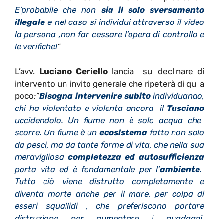
E’probabile che non
sia il solo sversamento
illegale
e nel caso si individui attraverso il video
la persona ,non far cessare l’opera di controllo e
le verifiche!
”
L’avv.
Luciano Ceriello
lancia sul declinare di
intervento un invito generale che ripeterà di qui a
poco
:”
Bisogna intervenire subito
individuando,
chi ha violentato e violenta ancora il
Tusciano
uccidendolo. Un fiume non è solo acqua che
scorre. Un fiume è un
ecosistema
fatto non solo
da pesci, ma da tante forme di vita, che nella sua
meravigliosa
completezza ed autosufficienza
porta vita ed è fondamentale per l’
ambiente
.
Tutto ciò viene distrutto completamente e
diventa morte anche per il mare, per colpa di
esseri squallidi , che preferiscono portare
distruzione per aumentare i guadagni,