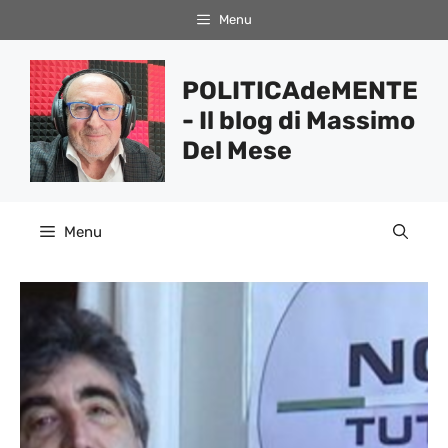
Vai
Menu
al
contenuto
POLITICAdeMENTE
- Il blog di Massimo
Del Mese
Menu