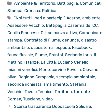
Categorie
Ambiente & Territorio
,
Battipaglia
,
Comunicati
Stampa
,
Cronaca
,
Politica
Tag
“Noi tutti liberi e partecipi”
,
Acerno
,
ambiente
,
Assessore Vecchio
,
Battipaglia Caserma dei CC
,
Cecilia Francese
,
Cittadinanza attiva
,
Comunicato
stampa
,
Contratto di Fiume
,
denunce
,
disastro
ambientale
,
ecosistema
,
esposti
,
Facebook
,
fauna fluviale
,
Fiume
,
Frantoi
,
Gerlando Iorio
,
Il
Mattino
,
Istanze
,
La Città
,
Luciano Ceriello
,
miasmi venefici
,
Montecorvino Rovella
,
Olevano
,
olive
,
Regione Campania
,
scempio ambientale
,
seconda richiesta
,
smaltimento
,
Stefania
Vecchio
,
Tavolo Tecnico
,
Territorio
,
torrente
Cornea
,
Tusciano
,
video
Scarsa trasparenza Doposcuola Solidale: