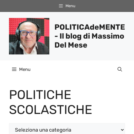
Vai
Menu
al
contenuto
POLITICAdeMENTE
- Il blog di Massimo
Del Mese
Menu
POLITICHE
SCOLASTICHE
Categorie