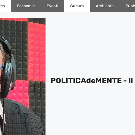
ica
Economia
Eventi
Cultura
Ambiente
Pubbl
POLITICAdeMENTE - Il 