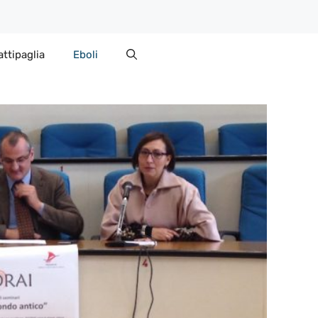
attipaglia
Eboli