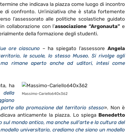
termine che indicava la piazza come luogo di incontro
e di confronto. Un’iniziativa che è stata fortemente
verso l’assessorato alle politiche scolastiche guidato
 in collaborazione con l’
associazione “Argonauta”
e
erialmente della formazione degli studenti.
due ore ciascuno
– ha spiegato l’assessore
Angela
territorio, le scuole, lo stesso Museo. Si rivolge agli
i, ma rimane aperto anche ad uditori, intesi come
uta, ha
 della
Massimo-Cariello640x362
ggiano
porte alla promozione del territorio stesso
». Non è
 indicava anticamente la piazza. Lo spiega
Benedetto
 sul mondo antico, ma anche sull’arte e la cultura del
l modello universitario, crediamo che siano un modello