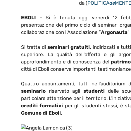
da (
POLITICA
de
MENT
EBOLI
– Si è tenuta oggi venerdì 12 febbra
presentazione del primo ciclo di seminari orga
collaborazione con l’Associazione “
Argonauta
”
Si tratta di
seminari gratuiti,
indirizzati a tutti
superiore. La qualità dell’offerta e gli argo
approfondimento e di conoscenza del
patrimo
città di Eboli conserva importanti testimonianze
Quattro appuntamenti, tutti nell’auditorium 
seminario
riservato agli
studenti
delle scuo
particolare attenzione per il territorio. L’iniziati
crediti formativi
per gli studenti stessi, è st
Comune di Eboli
.