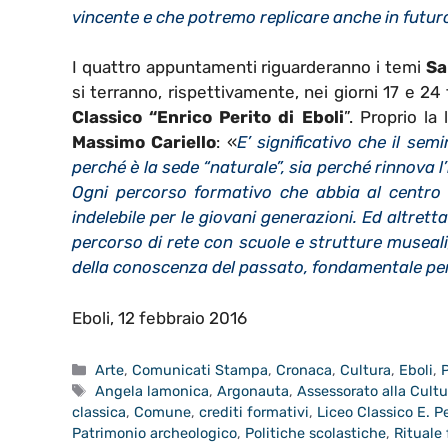
vincente e che potremo replicare anche in futur
I quattro appuntamenti riguarderanno i temi
Sa
si terranno, rispettivamente, nei giorni 17 e 24
Classico “Enrico Perito di Eboli
”. Proprio la
Massimo Cariello
: «
E’ significativo che il semi
perché è la sede “naturale”, sia perché rinnova 
Ogni percorso formativo che abbia al centro l
indelebile per le giovani generazioni. Ed altret
percorso di rete con scuole e strutture museali
della conoscenza del passato, fondamentale per 
Eboli, 12 febbraio 2016
Categorie
Arte
,
Comunicati Stampa
,
Cronaca
,
Cultura
,
Eboli
,
P
Tag
Angela lamonica
,
Argonauta
,
Assessorato alla Cultu
classica
,
Comune
,
crediti formativi
,
Liceo Classico E. Pe
Patrimonio archeologico
,
Politiche scolastiche
,
Rituale