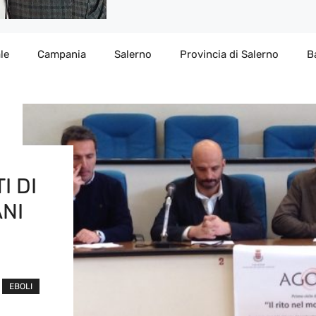
le
Campania
Salerno
Provincia di Salerno
B
I DI
NI
EBOLI