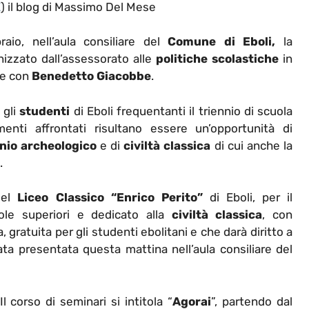
E
) il blog di Massimo Del Mese
io, nell’aula consiliare del
Comune di Eboli,
la
nizzato dall’assessorato alle
politiche scolastiche
in
 e con
Benedetto Giacobbe
.
 gli
studenti
di Eboli frequentanti il triennio di scuola
menti affrontati risultano essere un’opportunità di
nio archeologico
e di
civiltà classica
di cui anche la
.
del
Liceo Classico “Enrico Perito”
di Eboli, per il
le superiori e dedicato alla
civiltà classica
, con
va, gratuita per gli studenti ebolitani e che darà diritto a
ata presentata questa mattina nell’aula consiliare del
Il corso di seminari si intitola “
Agorai
”, partendo dal