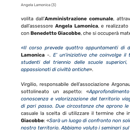
Angela Lamonica (3)
volita dall’
Amministrazione comunale
, attra
dall’assessore
Angela Lamonica
, e realizzato
con
Benedetto Giacobbe
, che si occuperà mat
«Il corso prevede quattro appuntamenti di 
Lamonica
-.
E’ un’iniziativa che coinvolge il 
studenti del triennio delle scuole superior
appassionati di civiltà antiche
».
Virgilio, responsabile dell’associazione Argona
sottolineato un aspetto: «
Approfondimento
conoscenza e valorizzazione del territorio via
di pari passo. Due circostanze che aprono le 
casuale la scelta di utilizzare il termine che
Giacobbe
: «
Sarà un luogo di confronto non solo
nostro territorio. Abbiamo voluto i seminari su