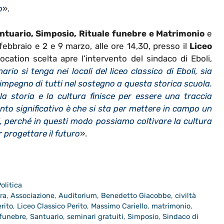
o
».
ntuario, Simposio, Rituale funebre e Matrimonio
e
 febbraio e 2 e 9 marzo, alle ore 14,30, presso il
Liceo
 location scelta apre l’intervento del sindaco di Eboli,
nario si tenga nei locali del liceo classico di Eboli, sia
l’impegno di tutti nel sostegno a questa storica scuola.
a storia e la cultura finisce per essere una traccia
tanto significativo è che si sta per mettere in campo un
, perché in questi modo possiamo coltivare la cultura
progettare il futuro
».
olitica
ra
,
Associazione
,
Auditorium
,
Benedetto Giacobbe
,
civiltà
rito
,
Liceo Classico Perito
,
Massimo Cariello
,
matrimonio
,
 funebre
,
Santuario
,
seminari gratuiti
,
Simposio
,
Sindaco di