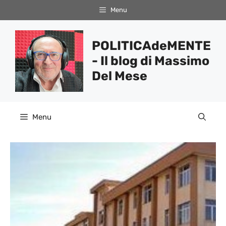
Vai
Menu
al
contenuto
POLITICAdeMENTE
- Il blog di Massimo
Del Mese
Menu