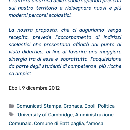
e l’offerta didattica delle scuole superiori presenti
sul nostro territorio e ridisegnare nuovi e più
moderni percorsi scolastici.
La nostra proposta, che ci auguriamo venga
recepita, prevede l’accorpamento di indirizzi
scolastici che presentano affinità dal punto di
vista didattico, al fine di favorire una maggiore
sinergia tra di esse e, soprattutto, l’acquisizione
da parte degli studenti di competenze più ricche
ed ampie”.
Eboli, 9 dicembre 2012
Categorie
Comunicati Stampa
,
Cronaca
,
Eboli
,
Politica
Tag
'University of Cambridge
,
Amministrazione
Comunale
,
Comune di Battipaglia
,
famosa