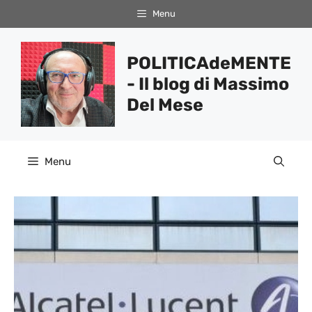
Vai
Menu
al
contenuto
POLITICAdeMENTE
- Il blog di Massimo
Del Mese
Menu