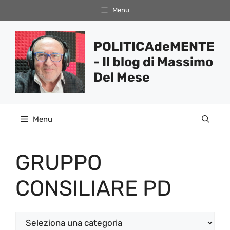
Vai
Menu
al
contenuto
POLITICAdeMENTE
- Il blog di Massimo
Del Mese
Menu
GRUPPO
CONSILIARE PD
Categorie