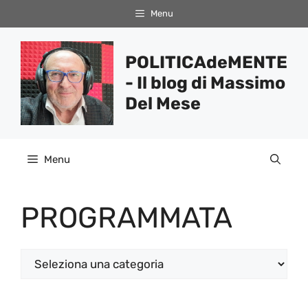
Vai
Menu
al
contenuto
POLITICAdeMENTE
- Il blog di Massimo
Del Mese
Menu
PROGRAMMATA
Categorie