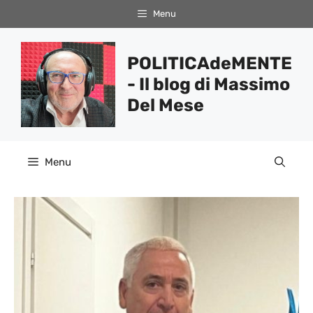
Vai
Menu
al
contenuto
POLITICAdeMENTE
- Il blog di Massimo
Del Mese
Menu