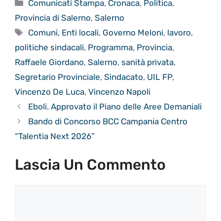
Categorie
Comunicati Stampa
,
Cronaca
,
Politica
,
Provincia di Salerno
,
Salerno
Tag
Comuni
,
Enti locali
,
Governo Meloni
,
lavoro
,
politiche sindacali
,
Programma
,
Provincia
,
Raffaele Giordano
,
Salerno
,
sanità privata
,
Segretario Provinciale
,
Sindacato
,
UIL FP
,
Vincenzo De Luca
,
Vincenzo Napoli
Eboli. Approvato il Piano delle Aree Demaniali
Bando di Concorso BCC Campania Centro
“Talentia Next 2026”
Lascia Un Commento
Commento