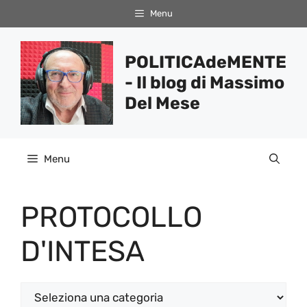
Vai
Menu
al
contenuto
POLITICAdeMENTE
- Il blog di Massimo
Del Mese
Menu
PROTOCOLLO
D'INTESA
Categorie