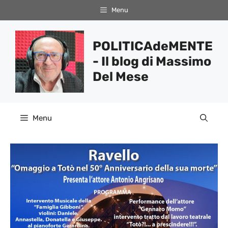
Vai
Menu
al
contenuto
POLITICAdeMENTE
- Il blog di Massimo
Del Mese
Menu