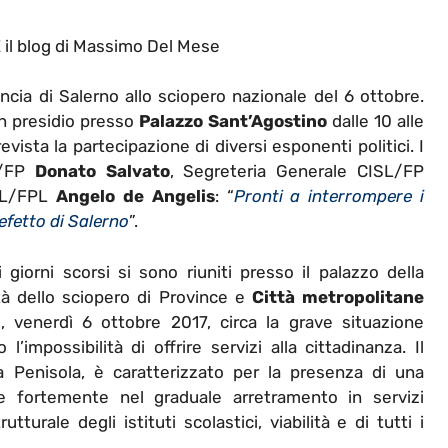
E
il blog di Massimo Del Mese
ncia di Salerno allo sciopero nazionale del 6 ottobre.
n presidio presso
Palazzo Sant’Agostino
dalle 10 alle
vista la partecipazione di diversi esponenti politici. I
IL/FP
Donato Salvato
, Segreteria Generale CISL/FP
UIL/FPL
Angelo de Angelis
: “
Pronti a interrompere i
refetto di Salerno
”.
 giorni scorsi si sono riuniti presso il palazzo della
à dello sciopero di Province e
Città metropolitane
, venerdì 6 ottobre 2017, circa la grave situazione
l’impossibilità di offrire servizi alla cittadinanza. Il
la Penisola, è caratterizzato per la presenza di una
de fortemente nel graduale arretramento in servizi
utturale degli istituti scolastici, viabilità e di tutti i