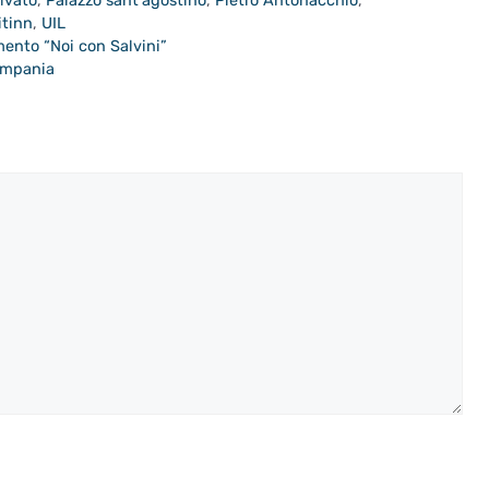
itinn
,
UIL
mento “Noi con Salvini”
ampania