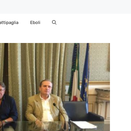
attipaglia
Eboli