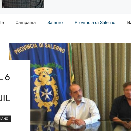
le
Campania
Salerno
Provincia di Salerno
B
L 6
UIL
PIANO