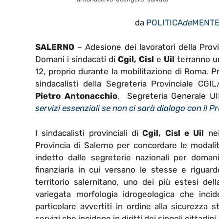
da
POLITICA
de
MENT
SALERNO
– Adesione dei lavoratori della Provi
Domani i sindacati di
Cgil, Cisl
e
Uil
terranno u
12, proprio durante la mobilitazione di Roma. Pre
sindacalisti della Segreteria Provinciale CG
Pietro Antonacchio
, Segreteria Generale 
servizi essenziali se non ci sarà dialogo con il P
I sindacalisti provinciali di
Cgil, Cisl e Uil
nei
Provincia di Salerno per concordare le modalit
indetto dalle segreterie nazionali per domani
finanziaria in cui versano le stesse e riguardo 
territorio salernitano, uno dei più estesi del
variegata morfologia idrogeologica che inci
particolare avvertiti in ordine alla sicurezza str
servizi che incidono in diritti dei singoli cittadini.