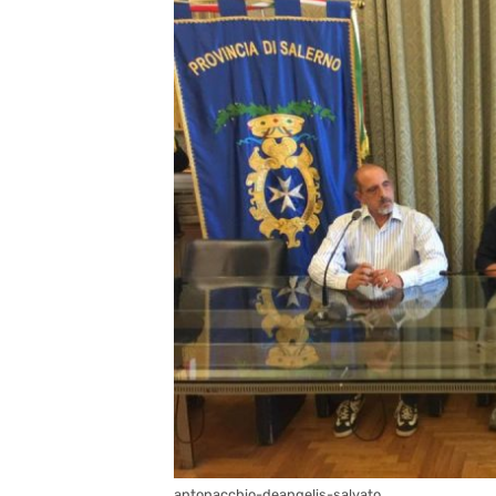
antonacchio-deangelis-salvato