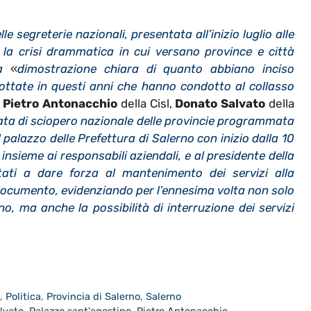
e segreterie nazionali, presentata all’inizio luglio alle
 la crisi drammatica in cui versano province e città
a
«
dimostrazione chiara di quanto abbiano inciso
dottate in questi anni che hanno condotto al collasso
i
Pietro Antonacchio
della Cisl,
Donato Salvato
della
nata di sciopero nazionale delle provincie programmata
l palazzo delle Prefettura di Salerno con inizio dalla 10
i, insieme ai responsabili aziendali, e al presidente della
itati a dare forza al mantenimento dei servizi alla
n documento, evidenziando per l’ennesima volta non solo
rno, ma anche la possibilità di interruzione dei servizi
o
,
Politica
,
Provincia di Salerno
,
Salerno
lvato
,
Palazzo sant'agostino
,
Pietro Antonacchio
,