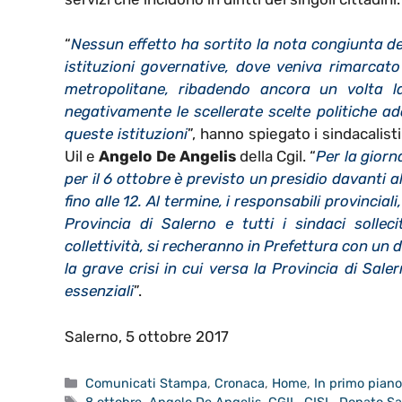
“
Nessun effetto ha sortito la nota congiunta dell
istituzioni governative, dove veniva rimarcato
metropolitane, ribadendo ancora un volta l
negativamente le scellerate scelte politiche a
queste istituzioni
”, hanno spiegato i sindacalist
Uil e
Angelo De Angelis
della Cgil. “
Per la gior
per il 6 ottobre è previsto un presidio davanti a
fino alle 12. Al termine, i responsabili provincial
Provincia di Salerno e tutti i sindaci sollec
collettività, si recheranno in Prefettura con u
la grave crisi in cui versa la Provincia di Sale
essenziali
”.
Salerno, 5 ottobre 2017
Categorie
Comunicati Stampa
,
Cronaca
,
Home
,
In primo pian
Tag
8 ottobre
,
Angelo De Angelis
,
CGIL
,
CISL
,
Donato Sa