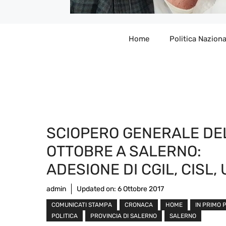
Home
Politica Naziona
SCIOPERO GENERALE DE
OTTOBRE A SALERNO:
ADESIONE DI CGIL, CISL, 
admin
Updated on:
6 Ottobre 2017
COMUNICATI STAMPA
CRONACA
HOME
IN PRIMO 
POLITICA
PROVINCIA DI SALERNO
SALERNO