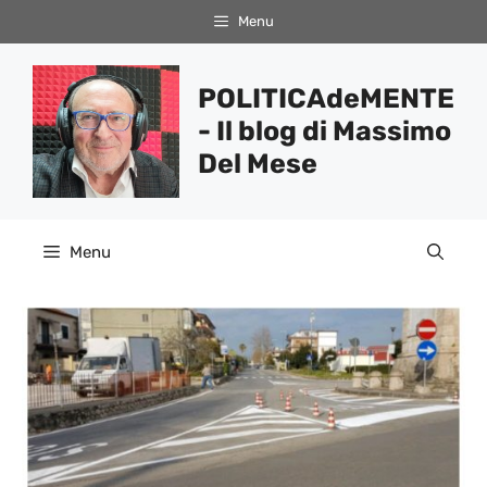
Vai
Menu
al
contenuto
POLITICAdeMENTE
- Il blog di Massimo
Del Mese
Menu