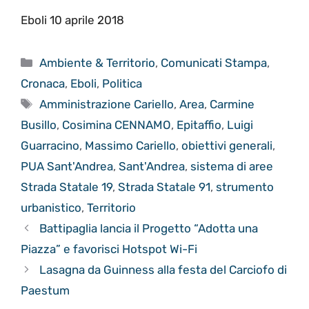
Eboli 10 aprile 2018
Categorie
Ambiente & Territorio
,
Comunicati Stampa
,
Cronaca
,
Eboli
,
Politica
Tag
Amministrazione Cariello
,
Area
,
Carmine
Busillo
,
Cosimina CENNAMO
,
Epitaffio
,
Luigi
Guarracino
,
Massimo Cariello
,
obiettivi generali
,
PUA Sant'Andrea
,
Sant'Andrea
,
sistema di aree
Strada Statale 19
,
Strada Statale 91
,
strumento
urbanistico
,
Territorio
Battipaglia lancia il Progetto “Adotta una
Piazza” e favorisci Hotspot Wi-Fi
Lasagna da Guinness alla festa del Carciofo di
Paestum