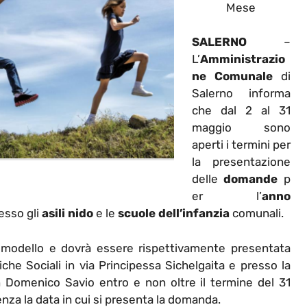
Mese
SALERNO
–
L’
Amministrazio
ne Comunale
di
Salerno informa
che dal 2 al 31
maggio sono
aperti i termini per
la presentazione
delle
domande
p
er l’
anno
esso gli
asili nido
e le
scuole dell’infanzia
comunali.
 modello e dovrà essere rispettivamente presentata
iche Sociali in via Principessa Sichelgaita e presso la
an Domenico Savio entro e non oltre il termine del 31
za la data in cui si presenta la domanda.