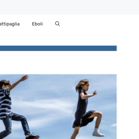
attipaglia
Eboli