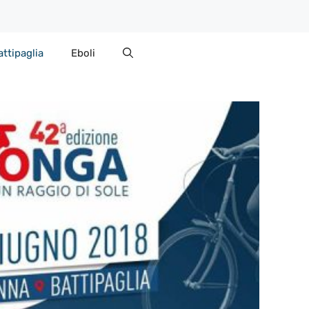
attipaglia
Eboli