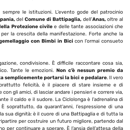
 sempre le istituzioni. L’evento gode del patrocinio
pania,
del
Comune di Battipaglia,
dell’
Anas,
oltre al
ella Protezione civile
e delle tante associazioni che
per la crescita della manifestazione. Forte anche la
gemellaggio con Bimbi in Bici
con l’ormai consueto
zione, condivisione. È difficile raccontare cosa sia,
lico. Tante le emozioni.
Non c’è nessun premio da
ta semplicemente portarsi la bici e pedalare
. Il vero
rattutto felicità, è il piacere di stare insieme e di
e con gli amici, di lasciar andare i pensieri e correre via,
ante il caldo e il sudore. La Ciclolonga è l’adrenalina di
a. È soprattutto, da quarant’anni, l’espressione di una
 sua dignità: è il cuore di una Battipaglia e di tutta la
ipartire per costruire un futuro migliore, partendo dal
o per continuare a sperare. È l’ansia dell’attesa della