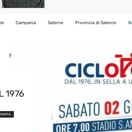
le
Campania
Salerno
Provincia di Salerno
B
L 1976
STAMPA