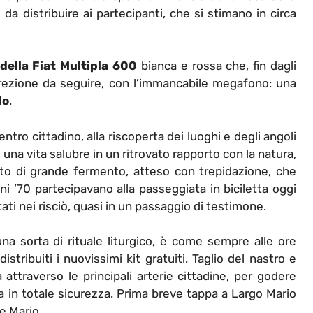
da distribuire ai partecipanti, che si stimano in circa
della
Fiat Multipla 600
bianca e rossa che, fin dagli
direzione da seguire, con l’immancabile megafono: una
do
.
tro cittadino, alla riscoperta dei luoghi e degli angoli
i una vita salubre in un ritrovato rapporto con la natura,
o di grande fermento, atteso con trepidazione, che
nni ’70 partecipavano alla passeggiata in biciletta oggi
ati nei risciò, quasi in un passaggio di testimone.
 sorta di rituale liturgico, è come sempre alle ore
istribuiti i nuovissimi kit gratuiti. Taglio del nastro e
 attraverso le principali arterie cittadine, per godere
lia in totale sicurezza. Prima breve tappa a Largo Mario
e Mario.