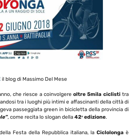
E
il blog di Massimo Del Mese
’anno, che riesce a coinvolgere
oltre 5mila ciclisti
tra
dosi tra i luoghi più intimi e affascinanti della città di
geva passeggiata green in bicicletta della provincia di
ole”
, come recita lo slogan della
42ᵃ edizione
.
ella Festa della Repubblica italiana, la
Ciclolonga
è