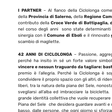
I PARTNER
– Al fianco della Ciclolonga come
della
Provincia di Salerno,
della
Regione Cam
contributo della
Croce Verde di Battipaglia, d
nel corso degli anni sono state determinanti 
sinergia con il
Comune di Eboli
e il rinnovato
scambio di magliette.
42 ANNI DI CICLOLONGA
– Passione, aggrega
perché ha insito in sé un forte valore simbo
vincere e nessun traguardo da tagliare: bas
premio è l’allegria. Perché la Ciclolonga è sop
condividere il proprio spazio con gli altri, di rider
liberi, tra la natura della piana del Sele, nonost
svegliarsi all’alba ed imbracciare la biciclett
grande identità collettiva che vuole recuperare la
Piana del Sele che desidera guardare avanti e r
basso, dalle persone, che ogni giorno si sforzan