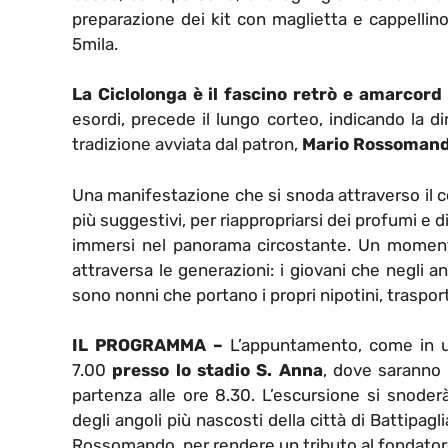
preparazione dei kit con maglietta e cappellino 
5mila.
La Ciclolonga è il fascino retrò e amarcord 
esordi, precede il lungo corteo, indicando la 
tradizione avviata dal patron,
Mario Rossoman
Una manifestazione che si snoda attraverso il cen
più suggestivi, per riappropriarsi dei profumi e d
immersi nel panorama circostante. Un moment
attraversa le generazioni: i giovani che negli a
sono nonni che portano i propri nipotini, trasport
IL PROGRAMMA –
L’appuntamento, come in una
7.00
presso lo stadio S. Anna
, dove saranno d
partenza alle ore 8.30. L’escursione si snoderà
degli angoli più nascosti della città di Battipag
Rossomando, per rendere un tributo al fondator