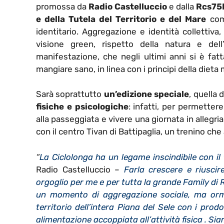
promossa da
Radio Castelluccio
e dalla
Rcs75
e della Tutela del Territorio e del Mare
com
identitario. Aggregazione e identità collettiva
visione green, rispetto della natura e de
manifestazione, che negli ultimi anni si è fat
mangiare sano, in linea con i principi della dieta
Sarà soprattutto
un’edizione speciale
, quella
fisiche e psicologiche
: infatti, per permettere
alla passeggiata e vivere una giornata in allegri
con il centro Tivan di Battipaglia, un trenino ch
“
La Ciclolonga ha un legame inscindibile con il 
Radio Castelluccio –
Farla crescere e riusci
orgoglio per me e per tutta la grande Family di
un momento di aggregazione sociale, ma orm
territorio dell’intera Piana del Sele con i pro
alimentazione accoppiata all’attività fisica . S