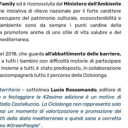
Family
ed è riconosciuta dal
Ministero dell’Ambiente
e iniziativa di rilievo nazionale per il forte carattere
, recupero del patrimonio culturale, ecosostenibilità e
ll’ambiente sono da sempre i punti cardine della
ta promotore anche di uno stile di vita salubre e del
 mediterranea.
 del 2018, che guarda
all’abbattimento delle barriere,
 a tutti i bambini con difficoltà motorie di partecipare
a insieme a tutti, è stato predisposto, in collaborazione
e accompagnerà tutto il percorso della Ciclolonga.
territorio
– sottolinea
Lucio Rossomando
, editore di
re a festeggiare la 42esima edizione è un motivo di
 Radio Castelluccio. La Ciclolonga non rappresenta solo
ai un momento di valorizzazione e promozione del
dotti della dieta mediterranea e quindi sana e corretta
iamo #GreenPeople”
.