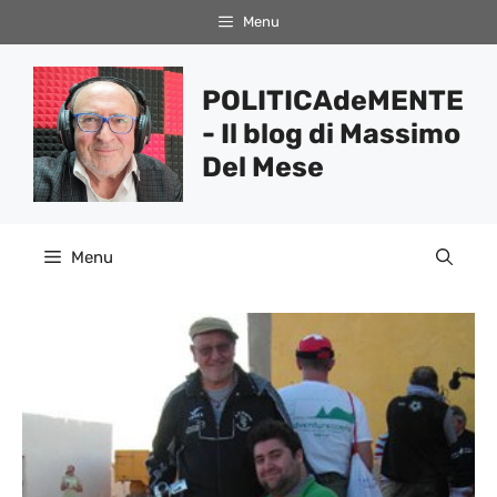
Vai
Menu
al
contenuto
POLITICAdeMENTE
- Il blog di Massimo
Del Mese
Menu