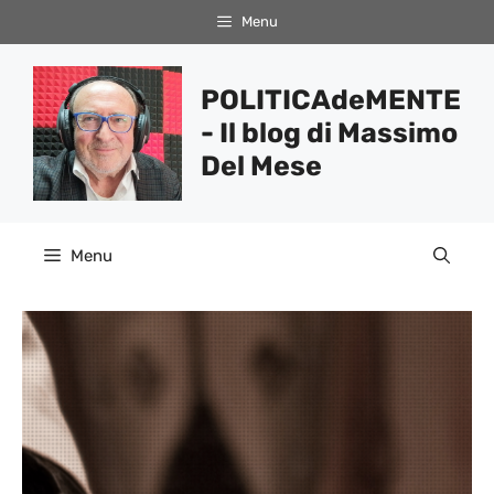
Vai
Menu
al
contenuto
POLITICAdeMENTE
- Il blog di Massimo
Del Mese
Menu