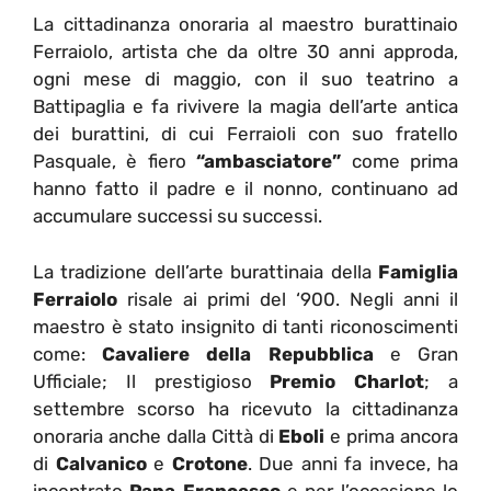
La cittadinanza onoraria al maestro burattinaio
Ferraiolo, artista che da oltre 30 anni approda,
ogni mese di maggio, con il suo teatrino a
Battipaglia e fa rivivere la magia dell’arte antica
dei burattini, di cui Ferraioli con suo fratello
Pasquale, è fiero
“ambasciatore”
come prima
hanno fatto il padre e il nonno, continuano ad
accumulare successi su successi.
La tradizione dell’arte burattinaia della
Famiglia
Ferraiolo
risale ai primi del ‘900. Negli anni il
maestro è stato insignito di tanti riconoscimenti
come:
Cavaliere della Repubblica
e Gran
Ufficiale; Il prestigioso
Premio Charlot
; a
settembre scorso ha ricevuto la cittadinanza
onoraria anche dalla Città di
Eboli
e prima ancora
di
Calvanico
e
Crotone
. Due anni fa invece, ha
incontrato
Papa Francesco
e per l’occasione lo