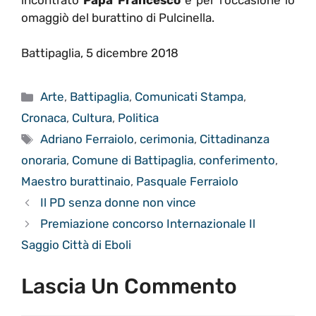
omaggiò del burattino di Pulcinella.
Battipaglia, 5 dicembre 2018
Categorie
Arte
,
Battipaglia
,
Comunicati Stampa
,
Cronaca
,
Cultura
,
Politica
Tag
Adriano Ferraiolo
,
cerimonia
,
Cittadinanza
onoraria
,
Comune di Battipaglia
,
conferimento
,
Maestro burattinaio
,
Pasquale Ferraiolo
Il PD senza donne non vince
Premiazione concorso Internazionale Il
Saggio Città di Eboli
Lascia Un Commento