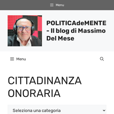
Vai
Menu
al
contenuto
POLITICAdeMENTE
- Il blog di Massimo
Del Mese
Menu
CITTADINANZA
ONORARIA
Categorie