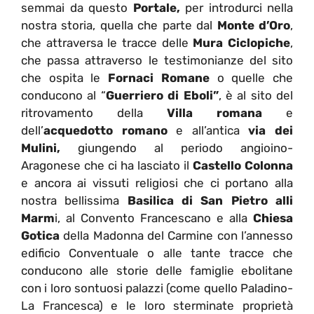
semmai da questo
Portale,
per introdurci nella
nostra storia, quella che parte dal
Monte d’Oro
,
che attraversa le tracce delle
Mura Ciclopiche
,
che passa attraverso le testimonianze del sito
che ospita le
Fornaci Romane
o quelle che
conducono al “
Guerriero di Eboli”
, è al sito del
ritrovamento della
Villa romana
e
dell’
acquedotto romano
e all’antica
via dei
Mulini,
giungendo al periodo angioino-
Aragonese che ci ha lasciato il
Castello Colonna
e ancora ai vissuti religiosi che ci portano alla
nostra bellissima
Basilica di San Pietro alli
Marm
i, al Convento Francescano e alla
Chiesa
Gotica
della Madonna del Carmine con l’annesso
edificio Conventuale o alle tante tracce che
conducono alle storie delle famiglie ebolitane
con i loro sontuosi palazzi (come quello Paladino-
La Francesca) e le loro sterminate proprietà