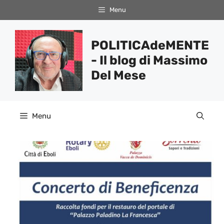
Vai
Menu
al
contenuto
POLITICAdeMENTE
- Il blog di Massimo
Del Mese
Menu