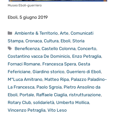
Museo Eboli-guerriero
Eboli, 5 giugno 2019
Categorie
Ambiente & Territorio
,
Arte
,
Comunicati
Stampa
,
Cronaca
,
Cultura
,
Eboli
,
Storia
Tag
Beneficenza
,
Castello Colonna
,
Concerto
,
Costantino vacca De Dominicis
,
Enzo Petraglia
,
Fornaci Romane
,
Francesca Spera
,
Gesta
Fefericiane
,
Giardino storico
,
Guerriero di Eboli
,
M°Luca Amitrano
,
Matteo Ripa
,
Palazzo Paladino-
La Francesca
,
Paolo Sgroia
,
Pietro Ansolino da
Eboli
,
Portale
,
Raffaele Ciaglia
,
ristrutturazione
,
Rotary Club
,
solidarietà
,
Umberto Mollica
,
Vincenzo Petraglia
,
Vito Leso