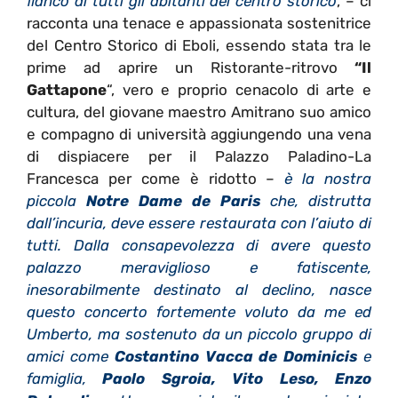
fianco di tutti gli abitanti del centro storico
, – ci
racconta una tenace e appassionata sostenitrice
del Centro Storico di Eboli, essendo stata tra le
prime ad aprire un Ristorante-ritrovo
“Il
Gattapone
“, vero e proprio cenacolo di arte e
cultura, del giovane maestro Amitrano suo amico
e compagno di università aggiungendo una vena
di dispiacere per il Palazzo Paladino-La
Francesca per come è ridotto –
è la nostra
piccola
Notre Dame de Paris
che, distrutta
dall’incuria, deve essere restaurata con l’aiuto di
tutti. Dalla consapevolezza di avere questo
palazzo meraviglioso e fatiscente,
inesorabilmente destinato al declino, nasce
questo concerto fortemente voluto da me ed
Umberto, ma sostenuto da un piccolo gruppo di
amici come
Costantino Vacca de Dominicis
e
famiglia,
Paolo Sgroia, Vito Leso, Enzo