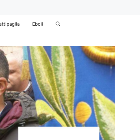
attipaglia
Eboli