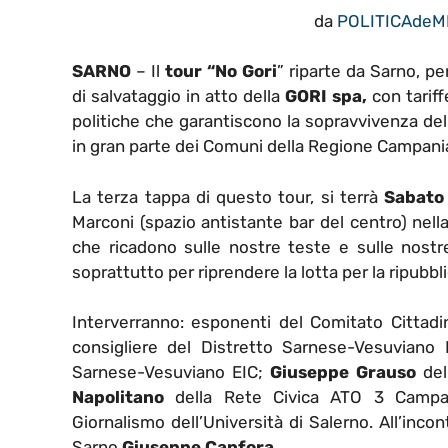
da
POLITICAdeM
SARNO
– Il
tour “No Gori
” riparte da Sarno, pe
di salvataggio in atto della
GORI spa,
con tariffe
politiche che garantiscono la sopravvivenza del
in gran parte dei Comuni della Regione Campani
La terza tappa di questo tour, si terrà
Sabato
Marconi (spazio antistante bar del centro) nella 
che ricadono sulle nostre teste e sulle nost
soprattutto per riprendere la lotta per la ripubbli
Interverranno: esponenti del Comitato Cittad
consigliere del Distretto Sarnese-Vesuviano
Sarnese-Vesuviano EIC;
Giuseppe Grauso
del
Napolitano
della Rete Civica ATO 3 Camp
Giornalismo dell’Università di Salerno. All’inco
Sarno
Giuseppe Canfora
.