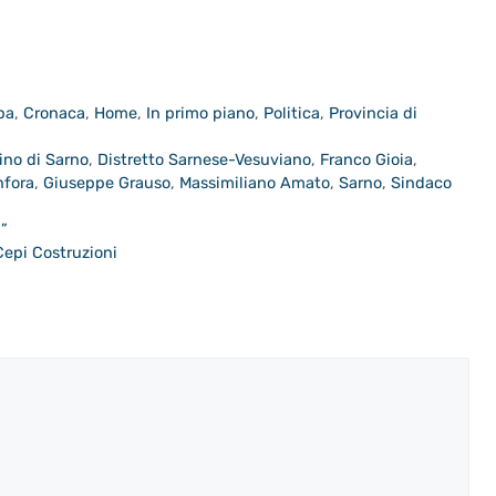
pa
,
Cronaca
,
Home
,
In primo piano
,
Politica
,
Provincia di
ino di Sarno
,
Distretto Sarnese-Vesuviano
,
Franco Gioia
,
nfora
,
Giuseppe Grauso
,
Massimiliano Amato
,
Sarno
,
Sindaco
a”
rCepi Costruzioni