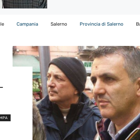
le
Campania
Salerno
Provincia di Salerno
B
L
AMPA