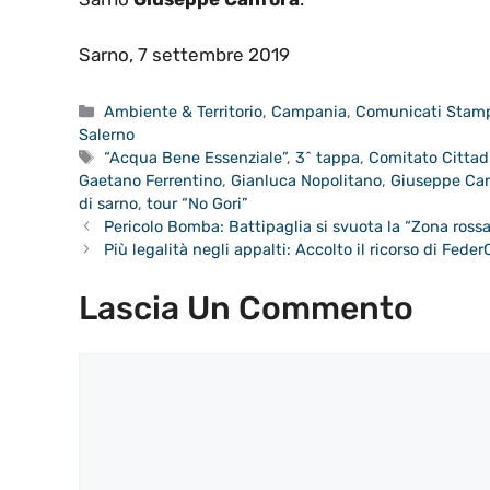
Sarno, 7 settembre 2019
Categorie
Ambiente & Territorio
,
Campania
,
Comunicati Stam
Salerno
Tag
“Acqua Bene Essenziale”
,
3^ tappa
,
Comitato Cittad
Gaetano Ferrentino
,
Gianluca Nopolitano
,
Giuseppe Ca
di sarno
,
tour “No Gori”
Pericolo Bomba: Battipaglia si svuota la “Zona ross
Più legalità negli appalti: Accolto il ricorso di Fede
Lascia Un Commento
Commento