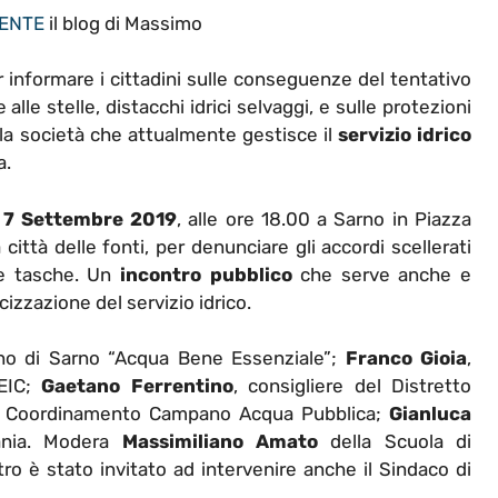
ENTE
il blog di Massimo
r informare i cittadini sulle conseguenze del tentativo
 alle stelle, distacchi idrici selvaggi, e sulle protezioni
la società che attualmente gestisce il
servizio idrico
a.
 7 Settembre 2019
, alle ore 18.00 a Sarno in Piazza
città delle fonti, per denunciare gli accordi scellerati
re tasche. Un
incontro pubblico
che serve anche e
cizzazione del servizio idrico.
ino di Sarno “Acqua Bene Essenziale”;
Franco Gioia
,
 EIC;
Gaetano Ferrentino
, consigliere del Distretto
 Coordinamento Campano Acqua Pubblica;
Gianluca
ania. Modera
Massimiliano Amato
della Scuola di
ntro è stato invitato ad intervenire anche il Sindaco di