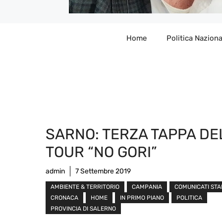
Home
Politica Naziona
SARNO: TERZA TAPPA DE
TOUR “NO GORI”
admin
7 Settembre 2019
AMBIENTE & TERRITORIO
CAMPANIA
COMUNICATI ST
CRONACA
HOME
IN PRIMO PIANO
POLITICA
PROVINCIA DI SALERNO