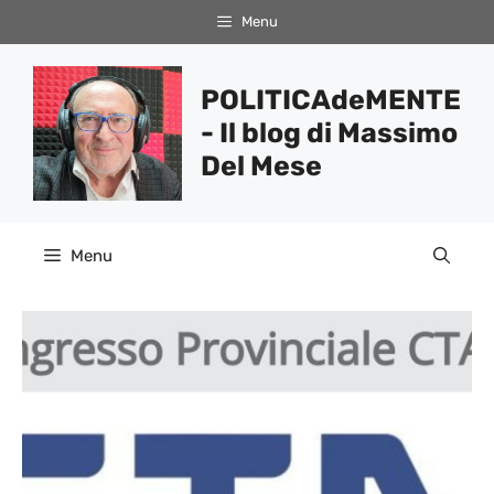
Vai
Menu
al
contenuto
POLITICAdeMENTE
- Il blog di Massimo
Del Mese
Menu