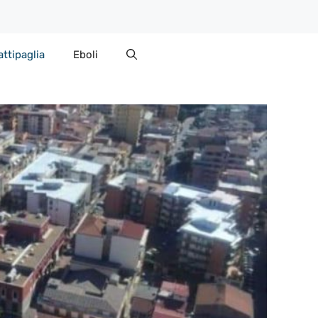
attipaglia
Eboli