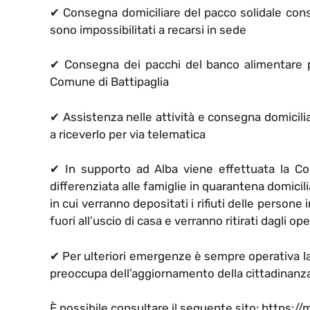
✔
Consegna domiciliare del pacco solidale conse
sono impossibilitati a recarsi in sede
✔
Consegna dei pacchi del banco alimentare per
Comune di Battipaglia
✔
Assistenza nelle attività e consegna domicilia
a riceverlo per via telematica
✔
In supporto ad Alba viene effettuata la Con
differenziata alle famiglie in quarantena domici
in cui verranno depositati i rifiuti delle person
fuori all’uscio di casa e verranno ritirati dagli op
✔
Per ulteriori emergenze è sempre operativa la 
preoccupa dell’aggiornamento della cittadinanz
È possibile consultare il seguente sito: https:/