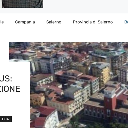
le
Campania
Salerno
Provincia di Salerno
B
US:
ZIONE
ITICA