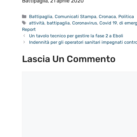
Battipaglia, 21 aprile 2020
Categorie
Battipaglia
,
Comunicati Stampa
,
Cronaca
,
Politica
Tag
attività
,
battipaglia
,
Coronavirus
,
Covid 19
,
di emerg
Report
Un tavolo tecnico per gestire la fase 2 a Eboli
Indennità per gli operatori sanitari impegnati contro
Lascia Un Commento
Commento