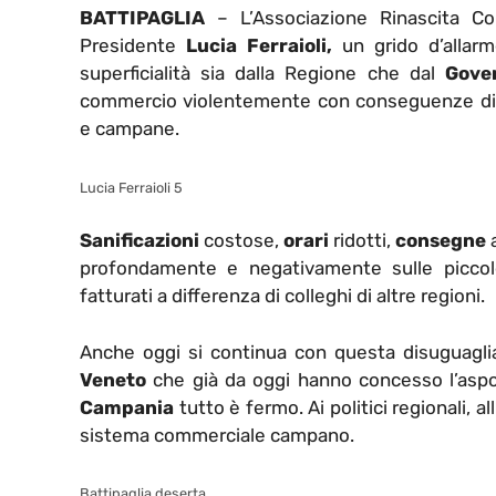
BATTIPAGLIA
– L’Associazione Rinascita Com
Presidente
Lucia Ferraioli,
un grido d’allarm
superficialità sia dalla Regione che dal
Gove
commercio violentemente con conseguenze disas
e campane.
Lucia Ferraioli 5
Sanificazioni
costose,
orari
ridotti,
consegne
a
profondamente e negativamente sulle piccole
fatturati a differenza di colleghi di altre regioni.
Anche oggi si continua con questa disuguagli
Veneto
che già da oggi hanno concesso l’aspor
Campania
tutto è fermo. Ai politici regionali, al
sistema commerciale campano.
Battipaglia deserta