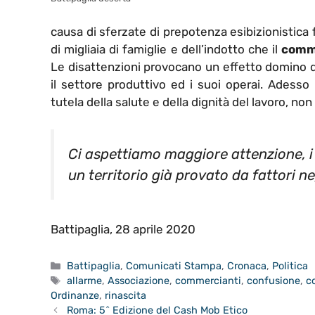
causa di sferzate di prepotenza esibizionistica 
di migliaia di famiglie e dell’indotto che il
comme
Le disattenzioni provocano un effetto domino di
il settore produttivo ed i suoi operai. Adesso b
tutela della salute e della dignità del lavoro, no
Ci aspettiamo maggiore attenzione, 
un territorio già provato da fattori ne
Battipaglia, 28 aprile 2020
Categorie
Battipaglia
,
Comunicati Stampa
,
Cronaca
,
Politica
Tag
allarme
,
Associazione
,
commercianti
,
confusione
,
c
Ordinanze
,
rinascita
Roma: 5^ Edizione del Cash Mob Etico