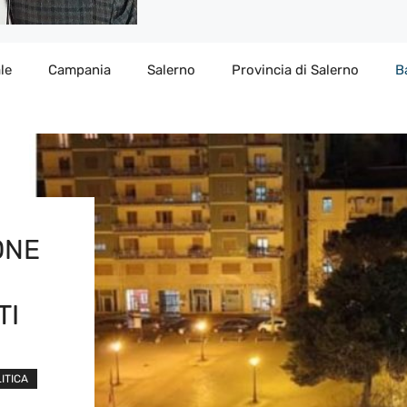
le
Campania
Salerno
Provincia di Salerno
B
ONE
TI
ITICA