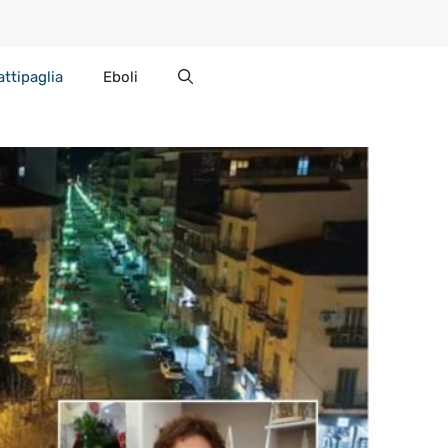
attipaglia
Eboli