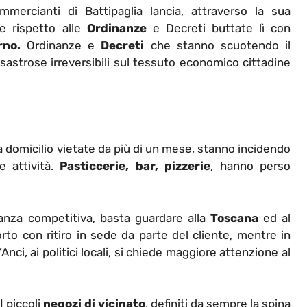
mercianti di Battipaglia lancia, attraverso la sua
e rispetto alle
Ordinanze
e Decreti buttate lì con
rno.
Ordinanze e
Decreti
che stanno scuotendo il
trose irreversibili sul tessuto economico cittadine
 domicilio vietate da più di un mese, stanno incidendo
 attività.
Pasticcerie, bar, pizzerie
, hanno perso
anza competitiva, basta guardare alla
Toscana
ed al
to con ritiro in sede da parte del cliente, mentre in
l’Anci, ai politici locali, si chiede maggiore attenzione al
I piccoli
negozi di vicinato
, definiti da sempre la spina