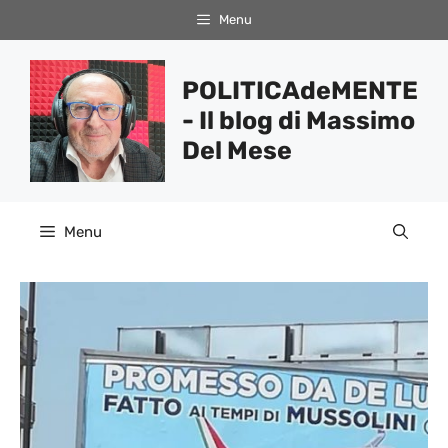
Vai
Menu
al
contenuto
POLITICAdeMENTE
- Il blog di Massimo
Del Mese
Menu