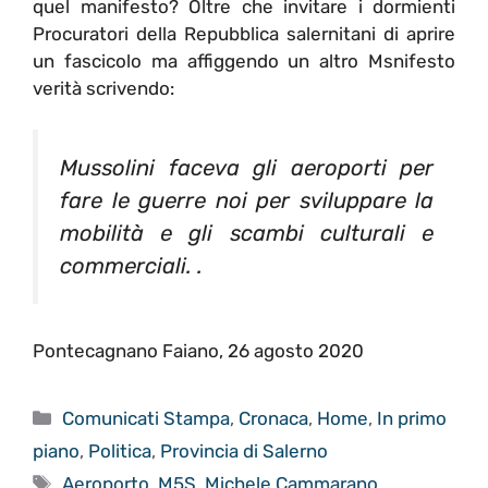
quel manifesto? Oltre che invitare i dormienti
Procuratori della Repubblica salernitani di aprire
un fascicolo ma affiggendo un altro Msnifesto
verità scrivendo:
Mussolini faceva gli aeroporti per
fare le guerre noi per sviluppare la
mobilità e gli scambi culturali e
commerciali. .
Pontecagnano Faiano, 26 agosto 2020
Categorie
Comunicati Stampa
,
Cronaca
,
Home
,
In primo
piano
,
Politica
,
Provincia di Salerno
Tag
Aeroporto
,
M5S
,
Michele Cammarano
,