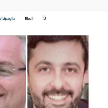
attipaglia
Eboli