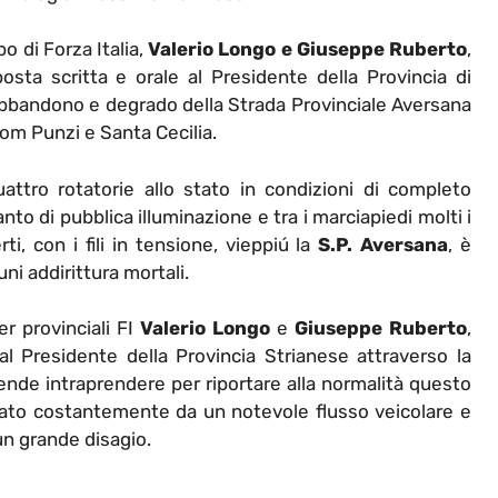
po di Forza Italia,
Valerio Longo e Giuseppe Ruberto
,
sta scritta e orale al Presidente della Provincia di
abbandono e degrado della Strada Provinciale Aversana
com Punzi e Santa Cecilia.
attro rotatorie allo stato in condizioni di completo
o di pubblica illuminazione e tra i marciapiedi molti i
ti, con i fili in tensione, vieppiú la
S.P. Aversana
, è
uni addirittura mortali.
er provinciali FI
Valerio Longo
e
Giuseppe Ruberto
,
l Presidente della Provincia Strianese attraverso la
tende intraprendere per riportare alla normalità questo
ssato costantemente da un notevole flusso veicolare e
un grande disagio.