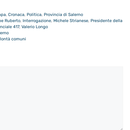
mpa
,
Cronaca
,
Politica
,
Provincia di Salerno
pe Ruberto
,
Interrogazione
,
Michele Strianese
,
Presidente della
nciale 417
,
Valerio Longo
verno
olontà comuni