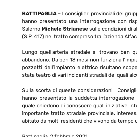
BATTIPAGLIA
– I consiglieri provinciali del grup
hanno presentato una interrogazione con rispo
Salerno
Michele Strianese
sulle condizioni di 
(S.P. 417) nel tratto compreso tra l’azienda Alfa
Lungo quell’arteria stradale si trovano ben qu
abbandono. Da ben 18 mesi non funziona l’impiant
pozzetti dell’impianto elettrico risultano scoper
stata teatro di vari incidenti stradali dei quali alc
Sulla scorta di queste considerazioni i Consigli
hanno presentato la suddetta interrogazione a
quale chiedono di conoscere quali iniziative in
importante tratto stradale provinciale, intere
abitato da molti residenti che vivono da tempo 
Battipaglia, 2 febbraio 2021