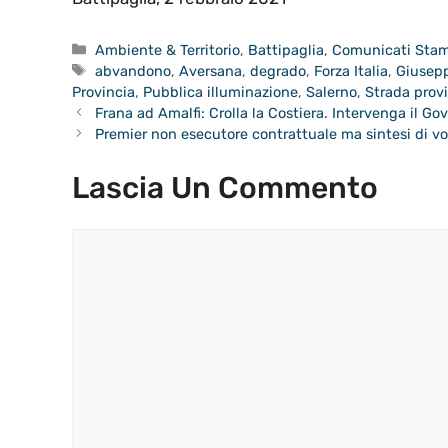
Categorie
Ambiente & Territorio
,
Battipaglia
,
Comunicati Sta
Tag
abvandono
,
Aversana
,
degrado
,
Forza Italia
,
Giusep
Provincia
,
Pubblica illuminazione
,
Salerno
,
Strada provi
Frana ad Amalfi: Crolla la Costiera. Intervenga il Go
Premier non esecutore contrattuale ma sintesi di v
Lascia Un Commento
Commento