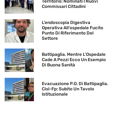
Territorio: Nominati I Nuovi
Commissari Cittadini
L’endoscopia Digestiva
Operativa All’ospedale Fucito
Punto Di Riferimento Del
Settore
Battipaglia. Mentre L’Ospedale
Cade A Pezzi Ecco Un Esempio
Di Buona Sanità
Evacuazione P.O. Di Battipaglia.
Cisl-Fp: Subito Un Tavolo
Istituzionale