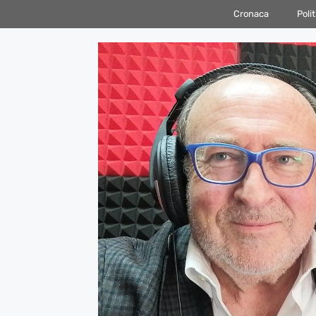
Vai
Cronaca
Polit
al
contenuto