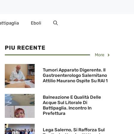
attipaglia
Eboli
PIU RECENTE
More
Tumori Apparato Digerente. Il
Gastroenterologo Salernitano
Attilio Maurano Ospite Su RAI 1
Balneazione E Qualità Delle
Acque Sul Litorale Di
Battipaglia. Incontro In
Prefettura
Lega Salerno, Si Rafforza Sul