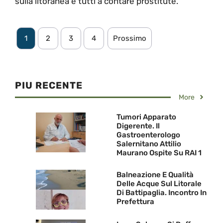
sulla litoranea e tutti a contare prostitute.
1
2
3
4
Prossimo
PIU RECENTE
More
Tumori Apparato
Digerente. Il
Gastroenterologo
Salernitano Attilio
Maurano Ospite Su RAI 1
Balneazione E Qualità
Delle Acque Sul Litorale
Di Battipaglia. Incontro In
Prefettura