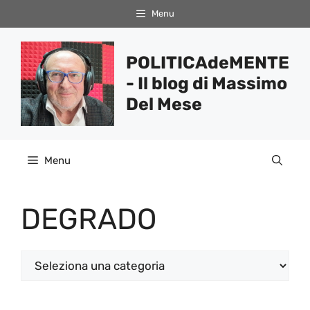
Vai
Menu
al
contenuto
POLITICAdeMENTE
- Il blog di Massimo
Del Mese
Menu
DEGRADO
Categorie