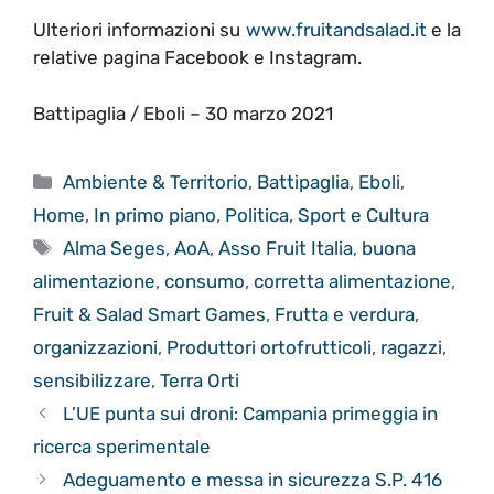
Ulteriori informazioni su
www.fruitandsalad.it
e la
relative pagina Facebook e Instagram.
Battipaglia / Eboli – 30 marzo 2021
Categorie
Ambiente & Territorio
,
Battipaglia
,
Eboli
,
Home
,
In primo piano
,
Politica
,
Sport e Cultura
Tag
Alma Seges
,
AoA
,
Asso Fruit Italia
,
buona
alimentazione
,
consumo
,
corretta alimentazione
,
Fruit & Salad Smart Games
,
Frutta e verdura
,
organizzazioni
,
Produttori ortofrutticoli
,
ragazzi
,
sensibilizzare
,
Terra Orti
L’UE punta sui droni: Campania primeggia in
ricerca sperimentale
Adeguamento e messa in sicurezza S.P. 416