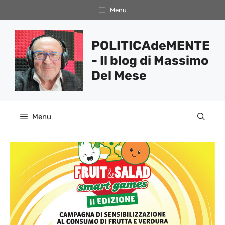
Vai
Menu
al
contenuto
POLITICAdeMENTE
- Il blog di Massimo
Del Mese
Menu