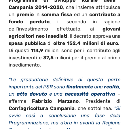
Programma di Sviluppo Rurale della
Campania 2014-2020
, che insieme attribuisce
un
premio
in
somma fissa
ed un
contributo
a
fondo perduto
, il secondo in ragione
dell’investimento effettuato, ai
giovani
agricoltori
neo
insediati
. Il decreto approva una
spesa pubblica
di
oltre 152,4 milioni di euro
.
Di questi
114,9
milioni sono per il contributo agli
investimenti e
37,5
milioni per il premio al primo
insediamento.
“Le graduatorie definitive di questa parte
importante del PSR sono
finalmente
una
realtà
,
un
atto dovuto
e una
necessità
operativa
–
afferma
Fabrizio Marzano
, Presidente di
Confagricoltura Campania
, che sottolinea:
“Si
avvia così a conclusione una fase della
Programmazione, ma d’ora in avanti la Regione