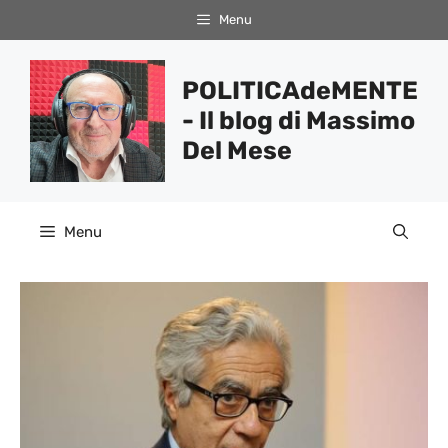
Vai
Menu
al
contenuto
POLITICAdeMENTE
- Il blog di Massimo
Del Mese
Menu