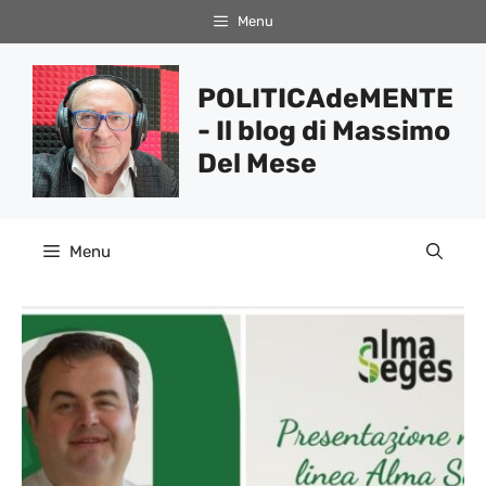
Vai
Menu
al
contenuto
POLITICAdeMENTE
- Il blog di Massimo
Del Mese
Menu