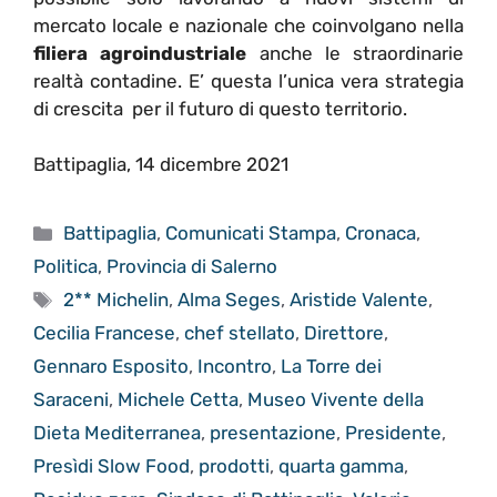
mercato locale e nazionale che coinvolgano nella
filiera agroindustriale
anche le straordinarie
realtà contadine. E’ questa l’unica vera strategia
di crescita per il futuro di questo territorio.
Battipaglia, 14 dicembre 2021
Categorie
Battipaglia
,
Comunicati Stampa
,
Cronaca
,
Politica
,
Provincia di Salerno
Tag
2** Michelin
,
Alma Seges
,
Aristide Valente
,
Cecilia Francese
,
chef stellato
,
Direttore
,
Gennaro Esposito
,
Incontro
,
La Torre dei
Saraceni
,
Michele Cetta
,
Museo Vivente della
Dieta Mediterranea
,
presentazione
,
Presidente
,
Presìdi Slow Food
,
prodotti
,
quarta gamma
,