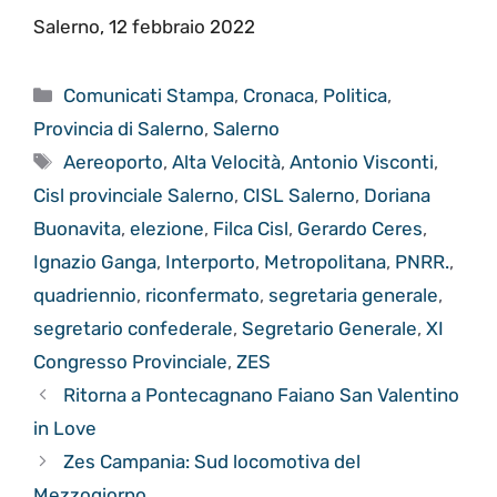
Salerno, 12 febbraio 2022
Categorie
Comunicati Stampa
,
Cronaca
,
Politica
,
Provincia di Salerno
,
Salerno
Tag
Aereoporto
,
Alta Velocità
,
Antonio Visconti
,
Cisl provinciale Salerno
,
CISL Salerno
,
Doriana
Buonavita
,
elezione
,
Filca Cisl
,
Gerardo Ceres
,
Ignazio Ganga
,
Interporto
,
Metropolitana
,
PNRR.
,
quadriennio
,
riconfermato
,
segretaria generale
,
segretario confederale
,
Segretario Generale
,
XI
Congresso Provinciale
,
ZES
Ritorna a Pontecagnano Faiano San Valentino
in Love
Zes Campania: Sud locomotiva del
Mezzogiorno