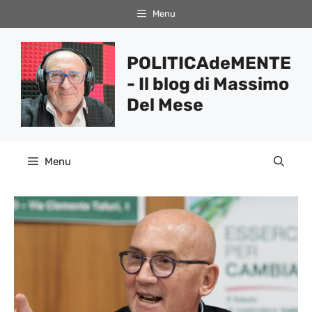
Vai
Menu
al
contenuto
POLITICAdeMENTE
- Il blog di Massimo
Del Mese
Menu