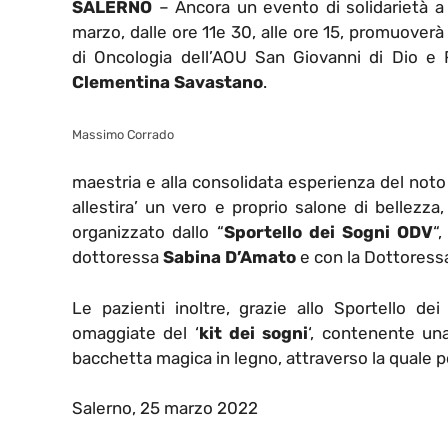
SALERNO
– Ancora un evento di solidarietà a 
marzo, dalle ore 11e 30, alle ore 15, promuoverà 
di Oncologia dell’AOU San Giovanni di Dio e R
Clementina Savastano
.
Massimo Corrado
maestria e alla consolidata esperienza del not
allestira’ un vero e proprio salone di bellezza
organizzato dallo “
Sportello dei Sogni ODV
“
dottoressa
Sabina D’Amato
e con la Dottores
Le pazienti inoltre, grazie allo Sportello de
omaggiate del ‘
kit dei sogni
‘, contenente un
bacchetta magica in legno, attraverso la quale p
Salerno, 25 marzo 2022