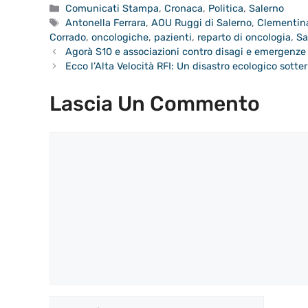
Categorie
Comunicati Stampa
,
Cronaca
,
Politica
,
Salerno
Tag
Antonella Ferrara
,
AOU Ruggi di Salerno
,
Clementin
Corrado
,
oncologiche
,
pazienti
,
reparto di oncologia
,
Sa
Agorà S10 e associazioni contro disagi e emergenze 
Ecco l’Alta Velocità RFI: Un disastro ecologico sotte
Lascia Un Commento
Commento
Nome