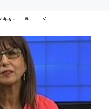
attipaglia
Eboli