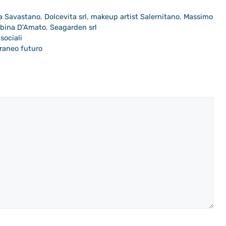
a Savastano
,
Dolcevita srl
,
makeup artist Salernitano
,
Massimo
bina D'Amato
,
Seagarden srl
sociali
rraneo futuro