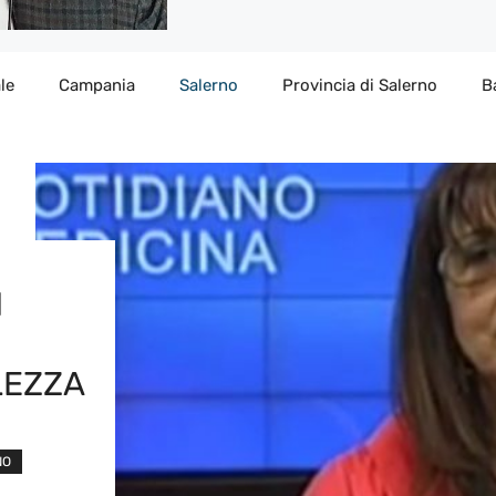
le
Campania
Salerno
Provincia di Salerno
B
I
LEZZA
NO