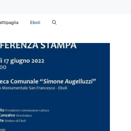
attipaglia
Eboli