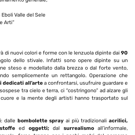
 Eboli Valle del Sele
e Arti”
rà di nuovi colori e forme con le lenzuola dipinte dai
90
olo dello stivale. Infatti sono opere dipinte su un
ne steso e modellato dalla brezza o dal forte vento,
ndo semplicemente un rettangolo. Operazione che
i dedicati all’arte
a confrontarsi, usufruire guardare e
ospese tra cielo e terra, ci “costringono” ad alzare gli
 cuore e la mente degli artisti hanno trasportato sul
i: dalle
bombolette spray
ai più tradizionali
acrilici,
stoffe
ed
oggetti;
dal
surrealismo
all’informale,