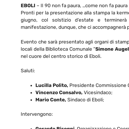
EBOLI
– Il 90 non fa paura, …come non fa paura 
Pronti per la presentazione alla stampa la kerme
giugno, col solstizio d’estate e terminer
manifestazione, dunque, che ci accompagnerà per
Evento che sarà presentato agli organi di stampa
locali della Biblioteca Comunale “
Simone Augel
nel cuore del centro storico di Eboli.
Saluti:
Lucilla Polito,
Presidente Commissione C
Vincenzo Consalvo,
Vicesindaco;
Mario Conte,
Sindaco di Eboli;
Intervengono:
Gerardo Bisogni
, Organizzazione e Coo