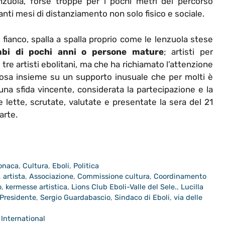
lenzuola, forse troppe per i pochi metri del percorso
anti mesi di distanziamento non solo fisico e sociale.
 fianco, spalla a spalla proprio come le lenzuola stese
mbi di pochi anni o persone mature
; artisti per
re artisti ebolitani, ma che ha richiamato l’attenzione
alcosa insieme su un supporto inusuale che per molti è
 una sfida vincente, considerata la partecipazione e la
lette, scrutate, valutate e presentate la sera del 21
arte.
onaca
,
Cultura
,
Eboli
,
Politica
,
artista
,
Associazione
,
Commissione cultura
,
Coordinamento
o
,
kermesse artistica
,
Lions Club Eboli-Valle del Sele.
,
Lucilla
Presidente
,
Sergio Guardabascio
,
Sindaco di Eboli
,
via delle
 International