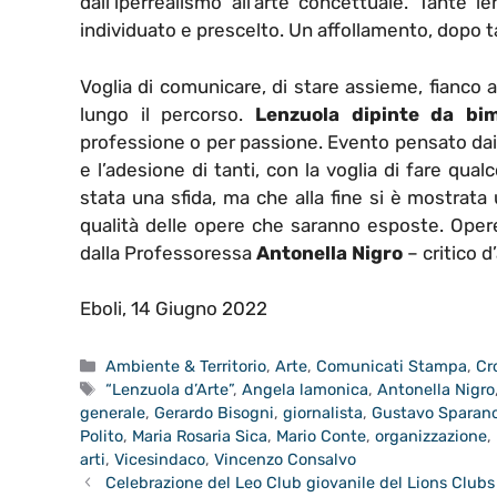
dall’iperrealismo all’arte concettuale. Tante 
individuato e prescelto. Un affollamento, dopo t
Voglia di comunicare, di stare assieme, fianco a
lungo il percorso.
Lenzuola dipinte da bi
professione o per passione. Evento pensato dai t
e l’adesione di tanti, con la voglia di fare qu
stata una sfida, ma che alla fine si è mostrata
qualità delle opere che saranno esposte. Opere 
dalla Professoressa
Antonella Nigro
– critico d’
Eboli, 14 Giugno 2022
Categorie
Ambiente & Territorio
,
Arte
,
Comunicati Stampa
,
Cr
Tag
“Lenzuola d’Arte”
,
Angela lamonica
,
Antonella Nigro
generale
,
Gerardo Bisogni
,
giornalista
,
Gustavo Sparan
Polito
,
Maria Rosaria Sica
,
Mario Conte
,
organizzazione
,
arti
,
Vicesindaco
,
Vincenzo Consalvo
Celebrazione del Leo Club giovanile del Lions Clubs