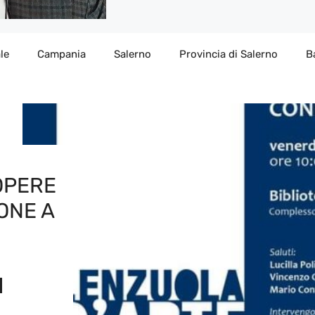
le
Campania
Salerno
Provincia di Salerno
B
OPERE
IONE A