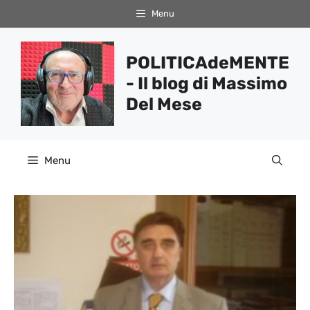
Vai
Menu
al
contenuto
POLITICAdeMENTE
- Il blog di Massimo
Del Mese
Menu