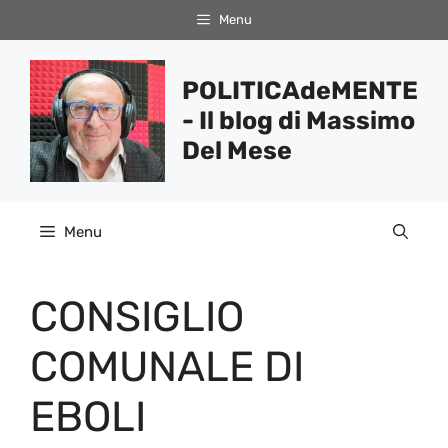
Vai
Menu
al
contenuto
POLITICAdeMENTE
- Il blog di Massimo
Del Mese
Menu
CONSIGLIO
COMUNALE DI
EBOLI