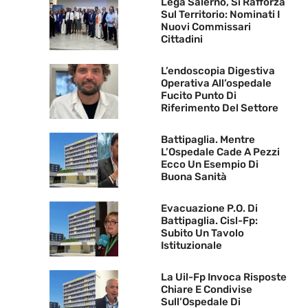
Lega Salerno, Si Rafforza
Sul Territorio: Nominati I
Nuovi Commissari
Cittadini
L’endoscopia Digestiva
Operativa All’ospedale
Fucito Punto Di
Riferimento Del Settore
Battipaglia. Mentre
L’Ospedale Cade A Pezzi
Ecco Un Esempio Di
Buona Sanità
Evacuazione P.O. Di
Battipaglia. Cisl-Fp:
Subito Un Tavolo
Istituzionale
La Uil-Fp Invoca Risposte
Chiare E Condivise
Sull’Ospedale Di