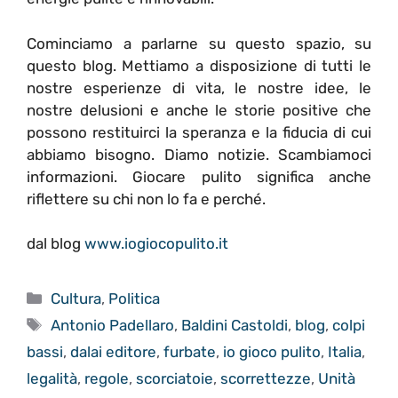
Cominciamo a parlarne su questo spazio, su
questo blog. Mettiamo a disposizione di tutti le
nostre esperienze di vita, le nostre idee, le
nostre delusioni e anche le storie positive che
possono restituirci la speranza e la fiducia di cui
abbiamo bisogno. Diamo notizie. Scambiamoci
informazioni. Giocare pulito significa anche
riflettere su chi non lo fa e perché.
dal blog
www.iogiocopulito.it
Categorie
Cultura
,
Politica
Tag
Antonio Padellaro
,
Baldini Castoldi
,
blog
,
colpi
bassi
,
dalai editore
,
furbate
,
io gioco pulito
,
Italia
,
legalità
,
regole
,
scorciatoie
,
scorrettezze
,
Unità