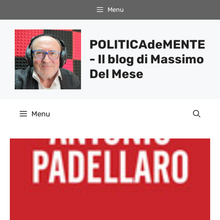
Vai
Menu
al
contenuto
POLITICAdeMENTE
- Il blog di Massimo
Del Mese
Menu