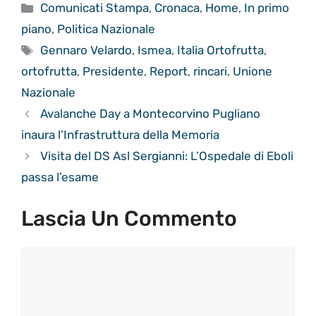
Categorie
Comunicati Stampa
,
Cronaca
,
Home
,
In primo
piano
,
Politica Nazionale
Tag
Gennaro Velardo
,
Ismea
,
Italia Ortofrutta
,
ortofrutta
,
Presidente
,
Report
,
rincari
,
Unione
Nazionale
Avalanche Day a Montecorvino Pugliano
inaura l’Infrastruttura della Memoria
Visita del DS Asl Sergianni: L’Ospedale di Eboli
passa l’esame
Lascia Un Commento
Commento