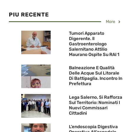
PIU RECENTE
More
Tumori Apparato
Digerente. Il
Gastroenterologo
Salernitano Attilio
Maurano Ospite Su RAI 1
Balneazione E Qualità
Delle Acque Sul Litorale
Di Battipaglia. Incontro In
Prefettura
Lega Salerno, Si Rafforza
Sul Territorio: Nominati I
Nuovi Commissari
Cittadini
L’endoscopia Digestiva
Operativa All’ospedale