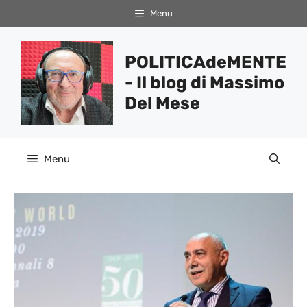
Vai
Menu
al
contenuto
POLITICAdeMENTE
- Il blog di Massimo
Del Mese
Menu