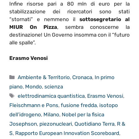
Infine risorse pari a 80 mln di euro per la
stabilizzazione dei ricercatori sono stati
“stornati” e nemmeno il
sottosegretario al
MIUR On Pizza
, sembra conoscerne la
destinazione! Un Governo insomma con il “futuro
alle spalle”.
Erasmo Venosi
Categorie
Ambiente & Territorio
,
Cronaca
,
In primo
piano
,
Mondo
,
scienza
Tag
elettrodinamica quantistica
,
Erasmo Venosi
,
Fleischmann e Pons
,
fusione fredda
,
isotopo
dell’idrogeno
,
Milano
,
Nobel per la fisica
Josephson
,
piezonucleari
,
Quotidiano Terra
,
R &
S
,
Rapporto European Innovation Scoreboard
,