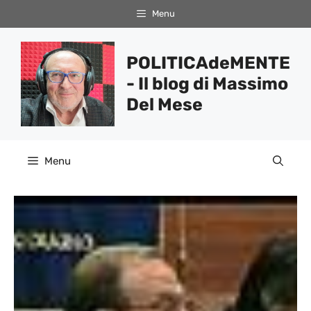
Vai
Menu
al
contenuto
POLITICAdeMENTE
- Il blog di Massimo
Del Mese
Menu