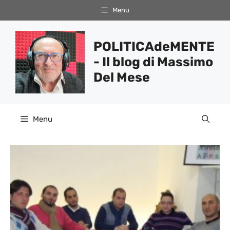
Vai
Menu
al
contenuto
POLITICAdeMENTE
- Il blog di Massimo
Del Mese
Menu