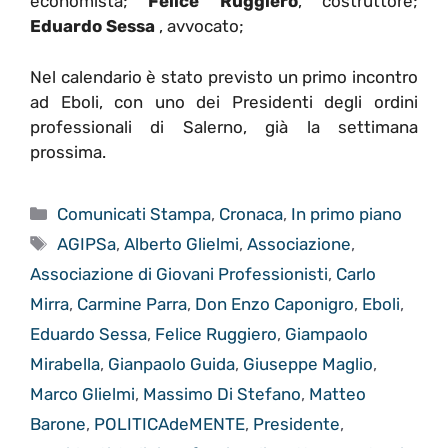
economista;
Felice Ruggiero
, costruttore;
Eduardo Sessa
, avvocato;
Nel calendario è stato previsto un primo incontro
ad Eboli, con uno dei Presidenti degli ordini
professionali di Salerno, già la settimana
prossima.
Categorie
Comunicati Stampa
,
Cronaca
,
In primo piano
Tag
AGIPSa
,
Alberto Glielmi
,
Associazione
,
Associazione di Giovani Professionisti
,
Carlo
Mirra
,
Carmine Parra
,
Don Enzo Caponigro
,
Eboli
,
Eduardo Sessa
,
Felice Ruggiero
,
Giampaolo
Mirabella
,
Gianpaolo Guida
,
Giuseppe Maglio
,
Marco Glielmi
,
Massimo Di Stefano
,
Matteo
Barone
,
POLITICAdeMENTE
,
Presidente
,