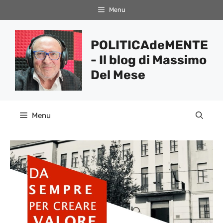
Vai
Menu
al
contenuto
POLITICAdeMENTE
- Il blog di Massimo
Del Mese
Menu