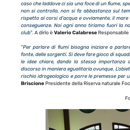
caso che laddove ci sia una foce di un fiume, sp
non si controlla, non si fa abbastanza sul tema
rispetto ai corsi d’acqua e ovviamente, il mare
conseguenze. Noi ogni anno tiriamo fuori la nos
club”
. A dirlo è
Valerio Calabrese
Responsabile 
“
Per parlare di fiumi bisogna iniziare a parlar
fonte, delle sorgenti. Si deve fare gioco di squa
le idee chiare, dando la stessa importanza 
discorso in maniera egualitaria ovunque. L’obiett
rischio idrogeologico e porre le premesse per 
Briscione
Presidente della Riserva naturale Foc
Fo