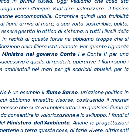
nifica in primis tutela. Oggi vediamo che cosa sta
lungo i corsi d’acqua. Vuol dire valorizzare il bacino
d anche ecocompatibile. Garantire quindi una fruibilità
ai fiumi arriva al mare, a sua volta sostenibile, pulito,
ssere gestito in ottica di sistema, a tutti i livelli della
: in realtà di queste forse ne abbiamo troppe che si
cazione della filiera istituzionale. Per quanto riguarda
o
Ministro nel governo Conte
I e Conte II per una
ccessivo è quello di renderle operative. I fiumi sono i
 ambientali nei mari per gli scarichi abusivi, per la
Ne è un esempio il
fiume Sarno
: un’azione politica in
cui abbiamo investito risorse, costruendo il master
processo che si deve implementare in qualsiasi fiume di
da consentire la valorizzazione e lo sviluppo. I fondi ci
del
Ministero dell’Ambiente
. Anche le progettazioni
tterle a terra queste cose, di farle vivere, altrimenti