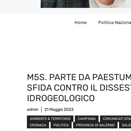
Home
Politica Naziona
M5S. PARTE DA PAESTUM
SFIDA CONTRO IL DISSE
IDROGEOLOGICO
admin
21 Maggio 2023
AMBIENTE & TERRITORIO
CAMPANIA
COMUNICATI ST
CRONACA
POLITICA
PROVINCIA DI SALERNO
SALE