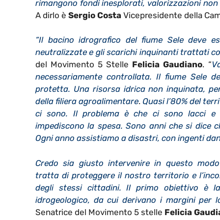
rimangono fondi inesplorati, valorizzazioni no
A dirlo è
Sergio Costa
Vicepresidente della Came
“Il bacino idrografico del fiume Sele deve es
neutralizzate e gli scarichi inquinanti trattati 
del Movimento 5 Stelle
Felicia Gaudiano
. “
Va
necessariamente controllata. Il fiume Sele de
protetta. Una risorsa idrica non inquinata, per
della filiera agroalimentare
.
Quasi l’80% del terri
ci sono. Il problema è che ci sono lacci e 
impediscono la spesa. Sono anni che si dice che
Ogni anno assistiamo a disastri, con ingenti dan
Credo sia giusto intervenire in questo modo
tratta di proteggere il nostro territorio e l’inc
degli stessi cittadini. Il primo obiettivo è l
idrogeologico, da cui derivano i margini per 
Senatrice del Movimento 5 stelle
Felicia Gaud