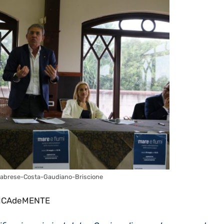
abrese-Costa-Gaudiano-Briscione
ICAdeMENTE