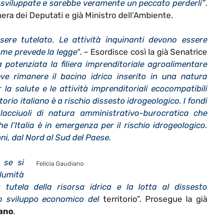
n sviluppate e sarebbe veramente un peccato perderli”
.
ra dei Deputati e già Ministro dell’Ambiente.
sere tutelato. Le attività inquinanti devono essere
come prevede la legge
“. – Esordisce così la già Senatrice
 potenziata la filiera imprenditoriale agroalimentare
ve rimanere il bacino idrico inserito in una natura
 la salute e le attività imprenditoriali ecocompatibili
torio italiano è a rischio dissesto idrogeologico. I fondi
lacciuoli di natura amministrativo-burocratica che
 l’Italia è in emergenza per il rischio idrogeologico.
ni, dal Nord al Sud del Paese.
 se si
Felicia Gaudiano
olumità
a tutela della risorsa idrica e la lotta al dissesto
lo sviluppo economico del
territorio”. Prosegue la già
iano
.