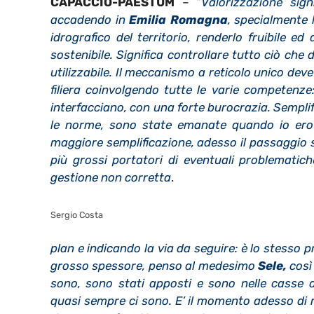
CAPACCIO-PAESTUM
– “
Valorizzazione sig
accadendo in
Emilia Romagna
, specialmente 
idrografico del territorio, renderlo fruibile e
sostenibile. Significa controllare tutto ciò che d
utilizzabile. Il meccanismo a reticolo unico deve e
filiera coinvolgendo tutte le varie competenze
interfacciano, con una forte burocrazia. Semplifi
le norme, sono state emanate quando io er
maggiore semplificazione, adesso il passaggio su
più grossi portatori di eventuali problematiche
gestione non corretta
.
Sergio Costa
plan e indicando la via da seguire: è lo stesso 
grosso spessore, penso al medesimo
Sele,
così 
sono, sono stati apposti e sono nelle casse 
quasi sempre ci sono. E’ il momento adesso di me