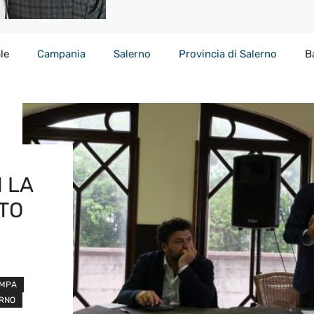
le
Campania
Salerno
Provincia di Salerno
B
 LA
STO
AMPA
RNO