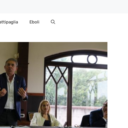
attipaglia
Eboli