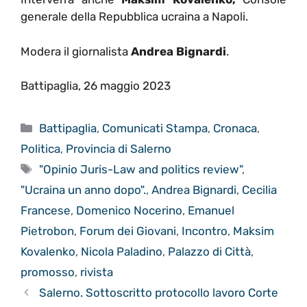
generale della Repubblica ucraina a Napoli.
Modera il giornalista
Andrea Bignardi
.
Battipaglia, 26 maggio 2023
Categorie
Battipaglia
,
Comunicati Stampa
,
Cronaca
,
Politica
,
Provincia di Salerno
Tag
"Opinio Juris-Law and politics review"
,
"Ucraina un anno dopo".
,
Andrea Bignardi
,
Cecilia
Francese
,
Domenico Nocerino
,
Emanuel
Pietrobon
,
Forum dei Giovani
,
Incontro
,
Maksim
Kovalenko
,
Nicola Paladino
,
Palazzo di Città
,
promosso
,
rivista
Salerno. Sottoscritto protocollo lavoro Corte