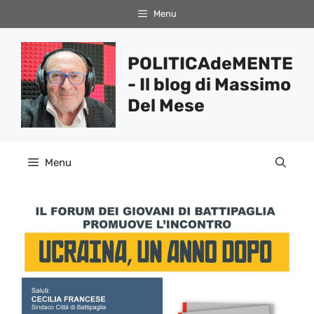
Vai
Menu
al
contenuto
POLITICAdeMENTE
- Il blog di Massimo
Del Mese
Menu