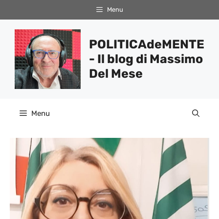
Vai
Menu
al
contenuto
POLITICAdeMENTE
- Il blog di Massimo
Del Mese
Menu