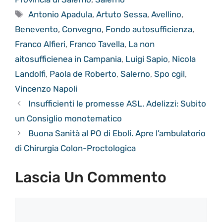
Tag
Antonio Apadula
,
Artuto Sessa
,
Avellino
,
Benevento
,
Convegno
,
Fondo autosufficienza
,
Franco Alfieri
,
Franco Tavella
,
La non
aitosufficienea in Campania
,
Luigi Sapio
,
Nicola
Landolfi
,
Paola de Roberto
,
Salerno
,
Spo cgil
,
Vincenzo Napoli
Insufficienti le promesse ASL. Adelizzi: Subito
un Consiglio monotematico
Buona Sanità al PO di Eboli. Apre l’ambulatorio
di Chirurgia Colon-Proctologica
Lascia Un Commento
Commento