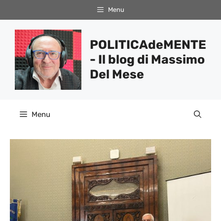
Vai
Menu
al
contenuto
POLITICAdeMENTE
- Il blog di Massimo
Del Mese
Menu