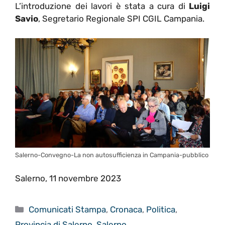
L’introduzione dei lavori è stata a cura di
Luigi
Savio
, Segretario Regionale SPI CGIL Campania.
Salerno-Convegno-La non autosufficienza in Campania-pubblico
Salerno, 11 novembre 2023
Categorie
Comunicati Stampa
,
Cronaca
,
Politica
,
Provincia di Salerno
,
Salerno