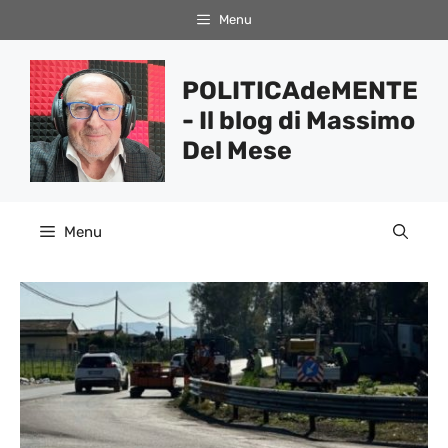
Vai
Menu
al
contenuto
POLITICAdeMENTE
- Il blog di Massimo
Del Mese
Menu